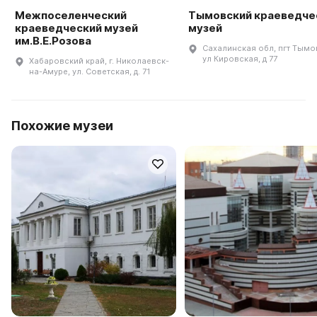
Межпоселенческий
Тымовский краеведче
краеведческий музей
музей
им.В.Е.Розова
Сахалинская обл, пгт Тымо
ул Кировская, д 77
Хабаровский край, г. Николаевск-
на-Амуре, ул. Советская, д. 71
Похожие музеи