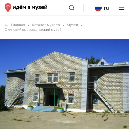
ru
Главная
Каталог музеев
Музеи
Охинский краеведческий музей