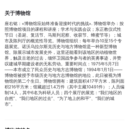
关于博物馆
座右铭：«博物馆应始终准备迎接时代的挑战». 博物馆举办：按
照博物馆项目的课程和讲座；学术与实践会议；东正教仪式性
节日（圣诞、复活节、马斯列尼察、收获节、蜂蜜节等）；城
市及陈列厅的概览性导览。博物馆组织：每年举办10至15个专
题展览。诺沃乌拉尔斯克历史与地方博物馆是一种新型博物
馆。除展示城市发展史外，这里还能看到该地区的动植物世
界，触及古老的过去，缅怀卫国战争参与者的英勇事迹，并赞
叹建城早期建设者的无私劳动。重要时间点：1975年5月7日
——本市成立了民众历史与地方志博物馆；1994年1月1日——
博物馆被授予市级历史与地方志博物馆的地位，此日被视为博
物馆的第二个生日。博物馆拥有：建筑面积417平方米，陈列面
积216平方米；馆藏超过1.4万件（其中主藏10491件）；人员编
制14人，其中6名为科研人员；四个展厅的展览：“我们地区的
自然”、“我们地区的过去”、“为了地上的和平”、“我们的城
市”。