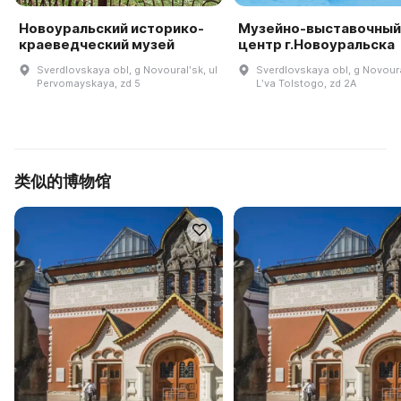
Новоуральский историко-
Музейно-выставочный
краеведческий музей
центр г.Новоуральска
Sverdlovskaya obl, g Novouralʹsk, ul
Sverdlovskaya obl, g Novoura
Pervomayskaya, zd 5
Lʹva Tolstogo, zd 2A
类似的博物馆