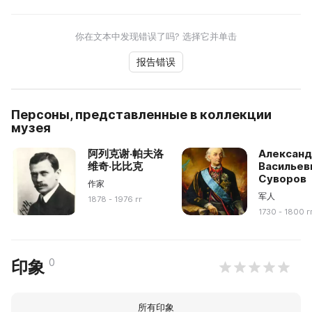
你在文本中发现错误了吗? 选择它并单击
报告错误
Персоны, представленные в коллекции
музея
阿列克谢·帕夫洛
Алексан
维奇·比比克
Васильев
Суворов
作家
军人
1878 - 1976 гг
1730 - 1800 г
0
印象
所有印象