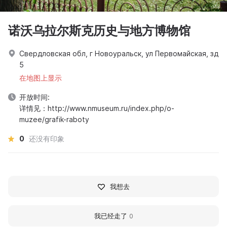
诺沃乌拉尔斯克历史与地方博物馆
Свердловская обл, г Новоуральск, ул Первомайская, зд
5
在地图上显示
开放时间:
详情见：http://www.nmuseum.ru/index.php/o-
muzee/grafik-raboty
0
还没有印象
我想去
我已经走了
0