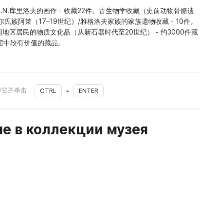
N.库里洛夫的画作 - 收藏22件。古生物学收藏（史前动物骨骼遗
尔氏族阿莱（17–19世纪）/雅格洛夫家族的家族遗物收藏 - 10件。
地区居民的物质文化品（从新石器时代至20世纪） - 约3000件藏
为馆中较有价值的藏品。
择它并单击
CTRL
+
ENTER
е в коллекции музея