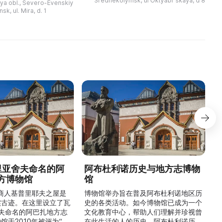
Srednekolymsk, ul Oktyabrʹskaya, d 8
a obl., Severo-Evenskiy
состоял из пяти отдел ...
в этом районе.
н
nsk, ul. Mira, d. 1
сследовали историю
ф
德里亚舍夫命名的阿
阿布杜利诺历史与地方志博物
方博物馆
馆
1
的商人基普里耶夫之屋是
博物馆举办旨在普及阿布杜利诺地区历
实古迹。在这里设立了瓦
史的各类活动。如今博物馆已成为一个
舍夫命名的阿巴扎地方志
文化教育中心，帮助人们理解并珍视曾
馆于2010年被评为“哈
在此生活的人的历史。阿布杜利诺历史