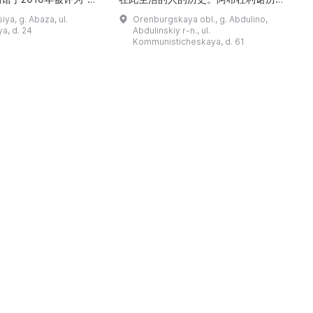
市级博物馆”。博物馆
与地方志博物馆于1966年在当地知名
ya, g. Abaza, ul.
Orenburgskaya obl., g. Abdulino,
及哈卡斯地区自公元前4
人士的倡议下创建。最初位于共产党街
a, d. 24
Abdulinskiy r-n., ul.
为主题，展出有箭头、刀
274号商人沃罗比约夫住宅附属建筑
Kommunisticheskaya, d. 61
质胸针、石磨等。庄园被
内。现址为共产党街61号。馆内常设
绕，院内有宽敞的谷仓和
展览包括“农民小屋”、“阿布杜利诺的
耶夫之屋是了解阿巴扎历
商人”、“战斗荣耀厅”和“阿布杜利诺：
史并度过难忘时光的绝佳场所。 ...
20世纪”。博物馆定期举办旨在推广阿
布杜利诺地区历史 ...