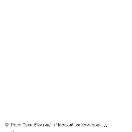
Респ Саха /Якутия/, п Черский, ул Комарова, д
5