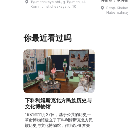
Tyumenskaya obl., g. Tyumenʹ, ul.
民。\r\n\r\n博物馆的展览再现了我曾
卡斯共和国最佳
Kommunisticheskaya, d. 10
Resp. Khakasi
祖母安娜·科尔尼洛夫娜·奥什库科娃
的陈列以城市
Naberezhnay
（Анна Корниловна Ошкукова）一
–3世纪的历史
家的日常生活场景——她是一位“世代
具、青铜与银
为农”的农妇，其祖先在16世纪末是最
坚固的砖墙环
早从北德维纳（Северна ...
马厩。基普里
你最近看过吗
下科利姆斯克北方民族历史与
文化博物馆
1981年11月27日，基于公共的历史—
革命博物馆建立了下科利姆斯克北方民
族历史与文化博物馆，作为以·亚罗夫