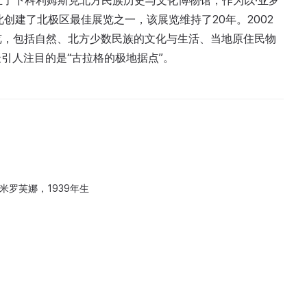
建立了下科利姆斯克北方民族历史与文化博物馆，作为以·亚罗
此创建了北极区最佳展览之一，该展览维持了20年。2002
览，包括自然、北方少数民族的文化与生活、当地原住民物
引人注目的是“古拉格的极地据点”。
米罗芙娜，1939年生