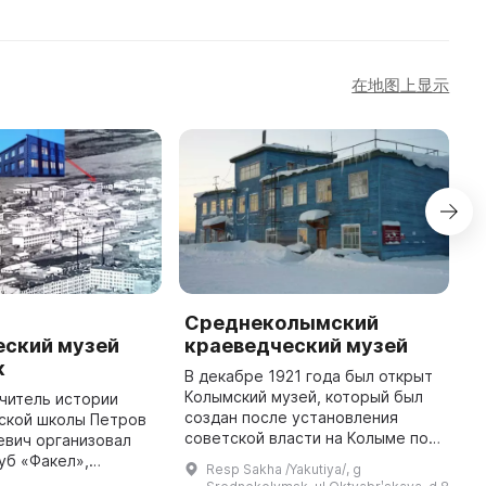
在地图上显示
Среднеколымский
Н
еский музей
краеведческий музей
и
к
н
В декабре 1921 года был открыт
Колымский музей, который был
учитель истории
2
создан после установления
ской школы Петров
о
советской власти на Колыме по
евич организовал
р
инициативе М. И. Ковынина, Д. Ф.
уб «Факел»,
о
Resp Sakha /Yakutiya/, g
Даурова и Н. В. Березкина. Он
ёс начало развитию
м