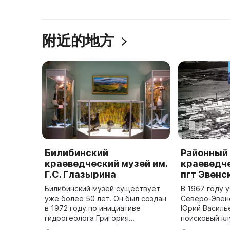
附近的地方
Билибинский
Районный
краеведческий музей им.
краеведч
Г.С. Глазырина
пгт Эвенс
Билибинский музей существует
В 1967 году 
уже более 50 лет. Он был создан
Северо-Эвен
в 1972 году по инициативе
Юрий Василь
гидрогеолога Григория
поисковый кл
Сергеевича Глазырина. В 2002
который прин