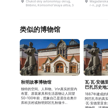
Chukot·skiy avtonomnyy okrug,
Magadanskay
году ему был присвоен статус
краеведения 
Bilibino, Komsomolʹskaya ulitsa, 3
r-n., pgt. Eve
муниципального учреждения
Школьники и
культур ...
воз ...
类似的博物馆
秋明故事博物馆
瓦·瓦·安
巴扎历史地
独特的空间。人和物。\r\n真实的室内
布置、原装家具和生活器物让人回望
1887年建成
50–100年前，想象自己是居住在奥什
阿巴扎市的真
库科沃村或秋明郊区扎秋缅卡
·瓦·安德里亚
（Затюменка）的一座小木屋的居
博物馆，该博物