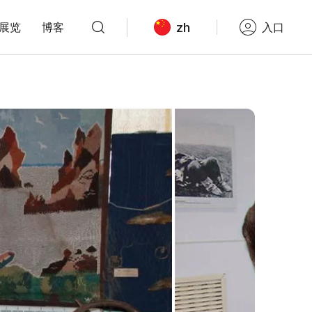
zh
展览
博客
入口