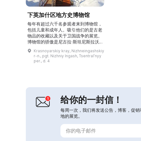
下英加什区地方史博物馆
每年有超过六千名参观者来到博物馆，
包括儿童和成年人。吸引他们的是古老
物品的收藏以及关于卫国战争的展览。
博物馆的骄傲是尼古拉·斯坦尼斯拉沃
维奇·乌斯蒂诺维奇的陈列角，展示了
Krasnoyarskiy kray, Nizhneingashskiy
这位作家的真品。此外，博物馆举办
r-n., pgt. Nizhniy Ingash, Tsentralʹnyy
“捐赠给博物馆”活动，并对馆藏进行学
per., d. 4
术性清查及恢复物品接收记录。截至
2015年，馆藏增加到1274件。所有这
些都证明了博物馆在民众中的受欢迎程
度，并吸引了新的参观者。...
给你的一封信！
每周一次，我们将发送公告，博客，促销
地的展览。