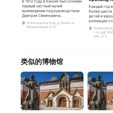
В 1912 году в Канске был основан
первый частный музей
Каждый год в
краеведения под руководством
более шести 
Дмитрия Семеновича
детей и взро
Каргополова. Основой для
коллекция с
Krasnoyarskiy kray, g. Kansk, ul.
музейных фондов послужили его
и экспозиция
Moskovskaya, d. 51
Krasnoyarski
личные коллекции, в которых
Отечественн
r-n., pgt. Ni
были материалы ...
Гордостью му
per., d. 4
类似的博物馆