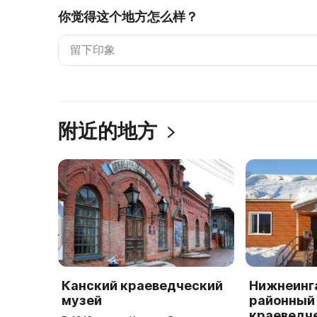
你觉得这个地方怎么样？
附近的地方
Канский краеведческий
Нижнеинг
музей
районный
краеведч