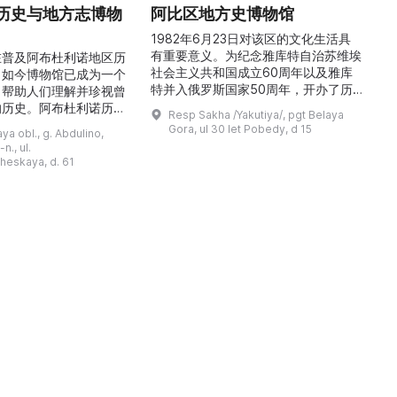
历史与地方志博物
阿比区地方史博物馆
1982年6月23日对该区的文化生活具
有重要意义。为纪念雅库特自治苏维埃
在普及阿布杜利诺地区历
社会主义共和国成立60周年以及雅库
。如今博物馆已成为一个
特并入俄罗斯国家50周年，开办了历
，帮助人们理解并珍视曾
商
史与地方志博物馆，该馆是以叶梅连·
的历史。阿布杜利诺历史
Resp Sakha /Yakutiya/, pgt Belaya
雅罗斯拉夫斯基命名的雅库特国立联合
于1966年在当地知名
Gora, ul 30 let Pobedy, d 15
a obl., g. Abdulino,
“北方民族历史与文化”博物馆的分馆。
创建。最初位于共产党街
n., ul.
这对该区来说是件大事。 ...
罗比约夫住宅附属建筑
窗
heskaya, d. 61
党街61号。馆内常设
械
小屋”、“阿布杜利诺的
г
荣耀厅”和“阿布杜利诺：
物馆定期举办旨在推广阿
布杜利诺地区历史 ...