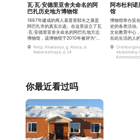
瓦·瓦·安德里亚舍夫命名的阿
阿布杜利诺
巴扎历史地方博物馆
馆
1887年建成的商人基普里耶夫之屋是
博物馆举办旨
阿巴扎市的真实古迹。在这里设立了瓦
史的各类活动
·瓦·安德里亚舍夫命名的阿巴扎地方志
文化教育中心
博物馆，该博物馆于2010年被评为“哈
在此生活的人
卡斯共和国最佳市级博物馆”。博物馆
与地方志博物馆
Resp. Khakasiya, g. Abaza, ul.
Orenburgskay
的陈列以城市及哈卡斯地区自公元前4
人士的倡议下
Naberezhnaya, d. 24
Abdulinskiy r-
–3世纪的历史为主题，展出有箭头、刀
274号商人沃
Kommunistic
具、青铜与银质胸针、石磨等。庄园被
内。现址为共产
坚固的砖墙环绕，院内有宽敞的谷仓和
展览包括“农民
马厩。基普里耶夫之屋是了解阿巴扎历
商人”、“战斗
史并度过难忘时光的绝佳场所。 ...
20世纪”。博
你最近看过吗