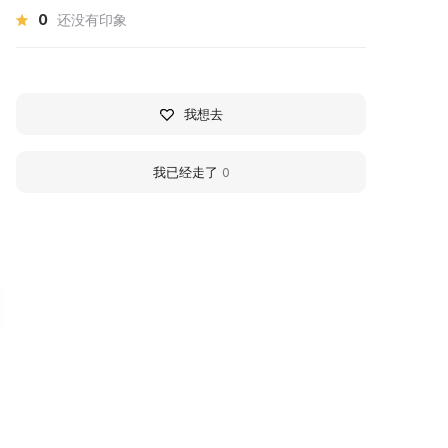
0
还没有印象
我想去
我已经走了
0
раеведческий музей
Irbeisky District Mus
.Бирюсинска
We invite all residents of the