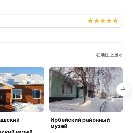
在地图上显示
ашский
Ирбейский районный
К
музей
г
еский музей