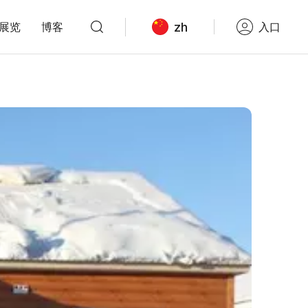
zh
展览
博客
入口