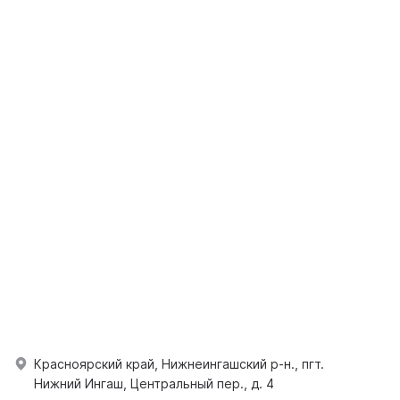
Красноярский край, Нижнеингашский р-н., пгт.
Нижний Ингаш, Центральный пер., д. 4