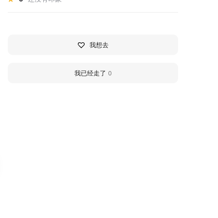
我想去
我已经走了
0
узей-лаборатория г.
Family History Cente