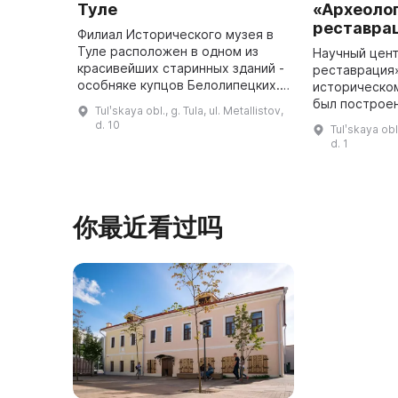
Туле
«Археолог
реставра
Филиал Исторического музея в
Туле расположен в одном из
Научный цент
красивейших старинных зданий -
реставрация
особняке купцов Белолипецких.
историческом
Здание переменило свое
был построен
Tulʹskaya obl., g. Tula, ul. Metallistov,
назначение несколько раз - от
Казанской це
d. 10
Tulʹskaya obl.
мукомольного производства до л
принадлежал
d. 1
...
священникам
你最近看过吗