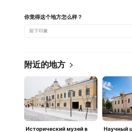
你觉得这个地方怎么样？
附近的地方
Исторический музей в
Научный 