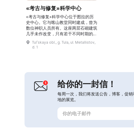
«考古与修复»科学中心
«考古与修复»科学中心位于图拉的历
史中心。它与喀山教堂同时建成，曾为
数位神职人员所有。这座两层石砌建筑
几乎未作改变，只有若干不同时期的附
属建筑。科学中心举办与考古学家的见
Tulʹskaya obl., g. Tula, ul. Metallistov,
面会和儿童工作坊，并设有常设展览
d. 1
“宝藏——信息的源泉”。展览展示了在
俄罗斯不同地区发现的大量宝藏，包括
图拉州、布良斯克州、库尔斯克州、别
尔哥罗德州、奥廖尔州、坦波夫州和利
佩茨克州。其中最古老的已有三千多年
历史。所有这些宝藏均收藏于...
给你的一封信！
每周一次，我们将发送公告，博客，促销
地的展览。