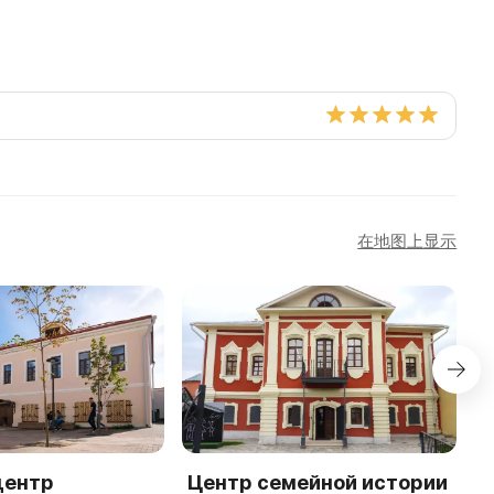
在地图上显示
центр
Центр семейной истории
М