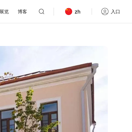
zh
展览
博客
入口