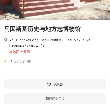
马因斯基历史与地方志博物馆
Ульяновская обл., Майнский р-н., рп. Майна, ул.
Первомайская, д. 43
在地图上显示
0
还没有印象
我想去
我已经走了
0