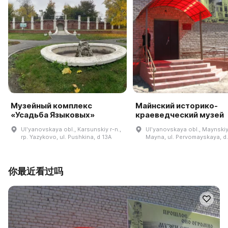
Музейный комплекс
Майнский историко-
«Усадьба Языковых»
краеведческий музей
Ulʹyanovskaya obl., Karsunskiy r-n.,
Ulʹyanovskaya obl., Maynskiy r
rp. Yazykovo, ul. Pushkina, d 13A
Mayna, ul. Pervomayskaya, d
你最近看过吗