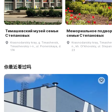
Тимашевский музей семьи
Мемориальное подво
Степановых
семьи Степановых
Krasnodarskiy kray, g. Timashevsk,
Krasnodarskiy kray, Timashev
Timashevskiy r-n., ul. Pionerskaya, d.
n., kh. Olʹkhovskiy, ul. Stepan
174
23
你最近看过吗