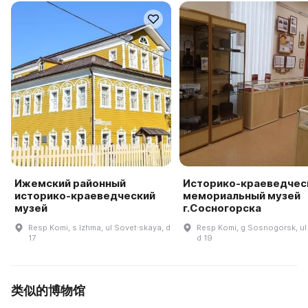
Ижемский районный
Историко-краеведчес
историко-краеведческий
мемориальный музей
музей
г.Сосногорска
Resp Komi, s Izhma, ul Sovet·skaya, d
Resp Komi, g Sosnogorsk, ul
17
d 19
类似的博物馆