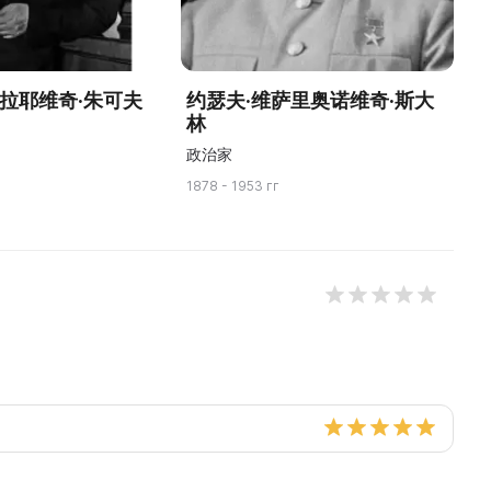
古拉耶维奇·朱可夫
约瑟夫·维萨里奥诺维奇·斯大
林
政治家
18
1878 - 1953 гг