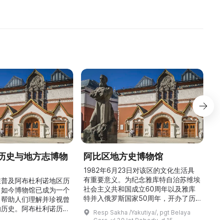
тавлена на площад
历史与地方志博物
阿比区地方史博物馆
1982年6月23日对该区的文化生活具
有重要意义。为纪念雅库特自治苏维埃
在普及阿布杜利诺地区历
社会主义共和国成立60周年以及雅库
。如今博物馆已成为一个
特并入俄罗斯国家50周年，开办了历
，帮助人们理解并珍视曾
商
史与地方志博物馆，该馆是以叶梅连·
的历史。阿布杜利诺历史
Resp Sakha /Yakutiya/, pgt Belaya
雅罗斯拉夫斯基命名的雅库特国立联合
于1966年在当地知名