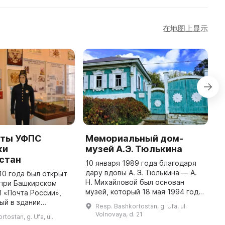
在地图上显示
чты УФПС
Мемориальный дом-
С
ки
музей А.Э. Тюлькина
И
стан
о
10 января 1989 года благодаря
н
дару вдовы А. Э. Тюлькина — А.
10 года был открыт
к
Н. Михайловой был основан
 при Башкирском
А
музей, который 18 мая 1994 года
 «Почта России»,
п
был открыт для посетителей. Он
ый в здании
Resp. Bashkortostan, g. Ufa, ul.
с
представляет собой деревянный
чтамта, памятнике
Volnovaya, d. 21
tostan, g. Ufa, ul.
...
дом постройки 1920 г ...
XX века. Экспозиция