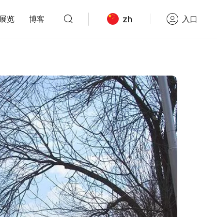
zh
展览
博客
入口