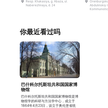
Resp. Khakasiya, g. Abaza, ul.
Orenburgskay
的陈列以城市及哈卡斯地区自公元前4
人士的倡议下
Naberezhnaya, d. 24
Abdulinskiy r-
–3世纪的历史为主题，展出有箭头、刀
274号商人沃
Kommunistic
具、青铜与银质胸针、石磨等。庄园被
内。现址为共产
坚固的砖墙环绕，院内有宽敞的谷仓和
展览包括“农民
马厩。基普里耶夫之屋是了解阿巴扎历
商人”、“战斗
史并度过难忘时光的绝佳场所。 ...
20世纪”。博
你最近看过吗
巴什科尔托斯坦共和国国家博
物馆
巴什科尔托斯坦共和国国家博物馆是博
物馆学的科研与方法学中心，成立于
1864年4月23日，设立于奥伦堡省统