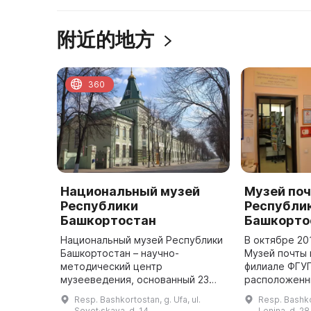
附近的地方
360
Национальный музей
Музей по
Республики
Республи
Башкортостан
Башкорто
Национальный музей Республики
В октябре 20
Башкортостан – научно-
Музей почты
методический центр
филиале ФГУП
музееведения, основанный 23
расположенн
апреля 1864 года при
Уфимского по
Resp. Bashkortostan, g. Ufa, ul.
Resp. Bashkor
Статистическом комитете
архитектуры 
Sovet·skaya, d. 14
Lenina, d. 28