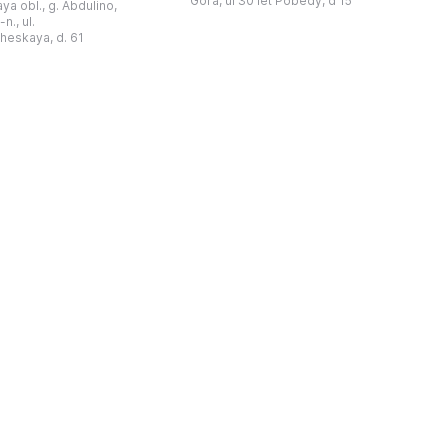
Gora, ul 30 let Pobedy, d 15
a obl., g. Abdulino,
“北方民族历史与文化”博物馆的分馆。
创建。最初位于共产党街
n., ul.
这对该区来说是件大事。 ...
罗比约夫住宅附属建筑
窗
heskaya, d. 61
党街61号。馆内常设
械
小屋”、“阿布杜利诺的
г
荣耀厅”和“阿布杜利诺：
物馆定期举办旨在推广阿
布杜利诺地区历史 ...