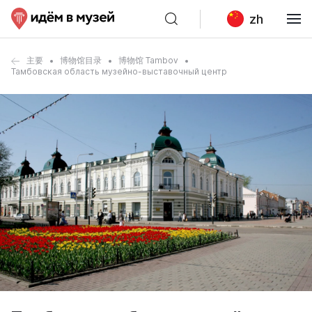
zh
主要
博物馆目录
博物馆 Tambov
Тамбовская область музейно-выставочный центр