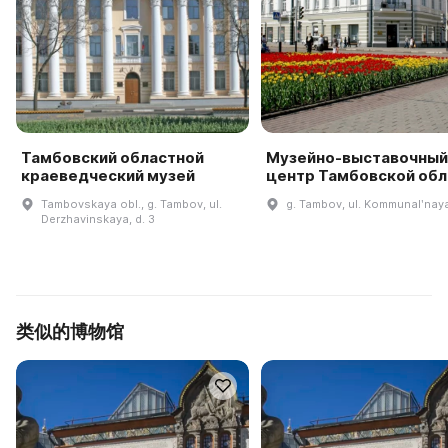
Тамбовский областной
Музейно-выставочный
краеведческий музей
центр Тамбовской обл
Tambovskaya obl., g. Tambov, ul.
g. Tambov, ul. Kommunalʹnaya
Derzhavinskaya, d. 3
类似的博物馆