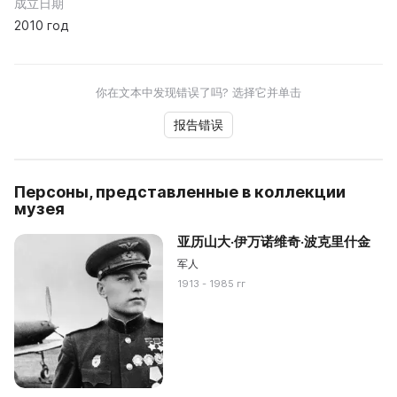
成立日期
2010 год
你在文本中发现错误了吗? 选择它并单击
报告错误
Персоны, представленные в коллекции
музея
亚历山大·伊万诺维奇·波克里什金
军人
1913 - 1985 гг