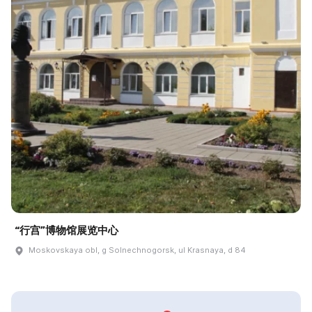
“行宫”博物馆展览中心
Moskovskaya obl, g Solnechnogorsk, ul Krasnaya, d 84