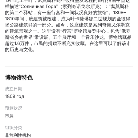
19世纪上半叶，从莫斯科到圣彼得堡及返程的旅行指南中曾这
样描述“Солнечная Гора”（索列奇诺戈尔斯克）：“离莫斯科
的第二个驿站，有一座行宫和一间状况良好的旅馆”。1808–
1810年间，该建筑被改建，成为叶卡捷琳娜二世规划的圣彼得
堡公路建筑群的一部分。如今，这座建筑是索列奇诺戈尔斯克
的建筑景观之一。这里设有“行宫”博物馆展览中心，包含“俄罗
斯省乡的世界”常设展、五个展厅和一个音乐沙龙。博物馆藏品
超过1.6万件，市民的捐赠不断充实收藏。在这里可以了解该市
的历史与文化。
博物馆特色
成立日期
1808 год
预算状况
市属
组织分类
非营利性机构