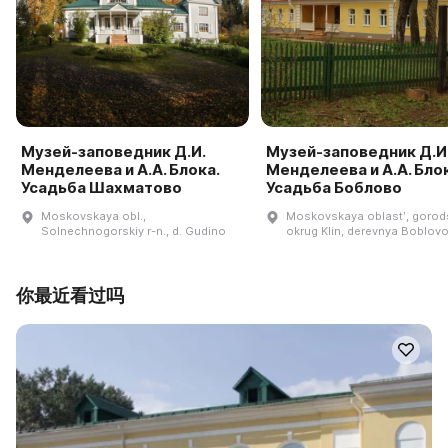
Музей-заповедник Д.И.
Музей-заповедник Д.И
Менделеева и А.А. Блока.
Менделеева и А.А. Блок
Усадьба Шахматово
Усадьба Боблово
Moskovskaya obl.,
Moskovskaya oblastʹ, goro
Solnechnogorskiy r-n., d. Gudino
okrug Klin, derevnya Boblovo
你最近看过吗