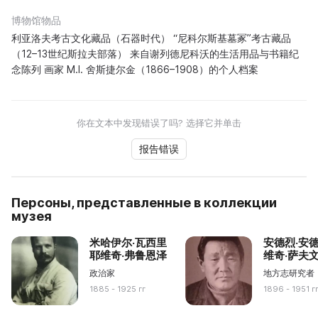
博物馆物品
利亚洛夫考古文化藏品（石器时代） “尼科尔斯基墓冢”考古藏品
（12–13世纪斯拉夫部落） 来自谢列德尼科沃的生活用品与书籍纪
念陈列 画家 M.I. 舍斯捷尔金（1866–1908）的个人档案
你在文本中发现错误了吗? 选择它并单击
报告错误
Персоны, представленные в коллекции
музея
米哈伊尔·瓦西里
安德烈·安
耶维奇·弗鲁恩泽
维奇·萨夫
政治家
地方志研究者
1885 - 1925 гг
1896 - 1951 г