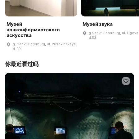
Музей
Музей звука
нонконформистского
g Sankt-Peterburg, ul. Ligovsk
искусства
d.53
g. Sankt-Peterburg, ul. Pushkinskaya,
d. 10
你最近看过吗