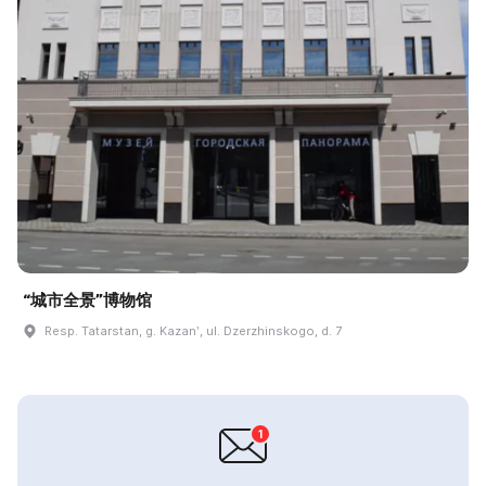
“城市全景”博物馆
Resp. Tatarstan, g. Kazanʹ, ul. Dzerzhinskogo, d. 7