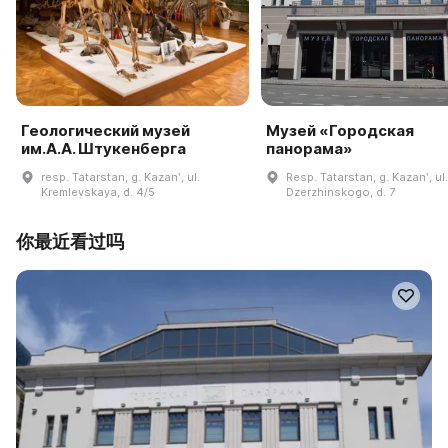
Геологический музей
Музей «Городская
им.А.А. Штукенберга
панорама»
resp. Tatarstan, g. Kazanʹ, ul.
Resp. Tatarstan, g. Kazanʹ, ul.
Kremlevskaya, d. 4/5
Dzerzhinskogo, d. 7
你最近看过吗