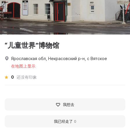
“儿童世界”博物馆
Ярославская обл, Некрасовский р-н, с Вятское
在地图上显示
0
还没有印象
我想去
我已经走了
0