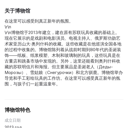
关于博物馆
在这里可以感受到真正新年的氛围。
\r\n
\r\n博物馆于2013年建立，建在原有苏联玩具收藏的基础上。
现在它展示的是戏剧和电影演员、电视主持人、俄罗斯功勋艺
术家亚历山大·奥列什科的收藏。这些收藏是在他巡演全国各地
的过程中收集的。博物馆陈列着从战前时期到80年代的圣诞装
饰——纸板、纸浆模塑、木制和玻璃制的玩具，这些玩具是在
古董店和跳蚤市场中发现的。另外，这里还能看到奥列什科收
藏的苏联明信片和海报。但主要展品是圣诞老人（Деды-
Морозы）、雪姑娘（Снегурочки）和北方驯鹿。博物馆举办
导览和手工彩绘玩具的工作坊。在这里可以感受真正新年的氛
围，与孩子们一起重温童年。
博物馆特色
成立日期
2013 год