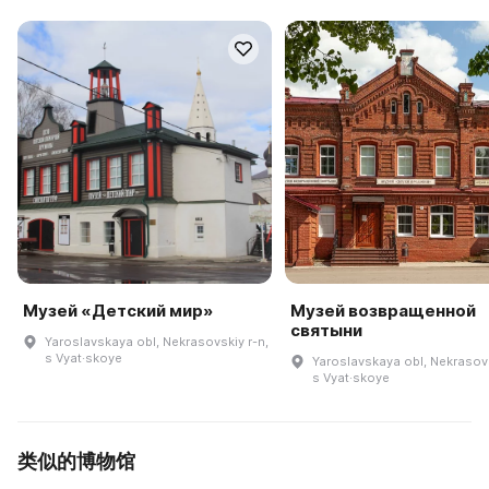
Музей «Детский мир»
Музей возвращенной
святыни
Yaroslavskaya obl, Nekrasovskiy r-n,
s Vyat·skoye
Yaroslavskaya obl, Nekrasovs
s Vyat·skoye
类似的博物馆