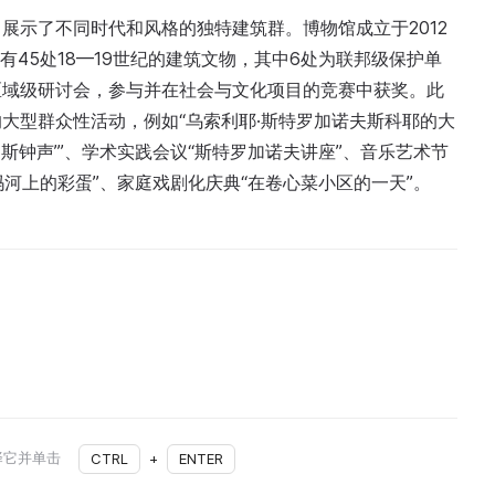
，展示了不同时代和风格的独特建筑群。博物馆成立于2012
有45处18—19世纪的建筑文物，其中6处为联邦级保护单
区域级研讨会，参与并在社会与文化项目的竞赛中获奖。此
大型群众性活动，例如“乌索利耶·斯特罗加诺夫斯科耶的大
斯钟声’”、学术实践会议“斯特罗加诺夫讲座”、音乐艺术节
玛河上的彩蛋”、家庭戏剧化庆典“在卷心菜小区的一天”。
择它并单击
CTRL
+
ENTER