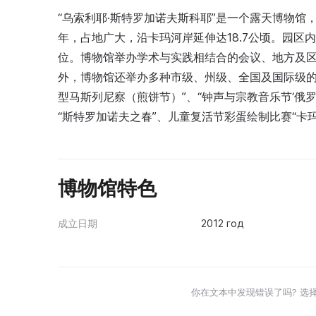
“乌索利耶·斯特罗加诺夫斯科耶”是一个露天博物馆
年，占地广大，沿卡玛河岸延伸达18.7公顷。园区内
位。博物馆举办学术与实践相结合的会议、地方及
外，博物馆还举办多种市级、州级、全国及国际级的
型马斯列尼察（煎饼节）”、“钟声与宗教音乐节‘俄罗
“斯特罗加诺夫之春”、儿童复活节彩蛋绘制比赛“卡
博物馆特色
成立日期
2012 год
你在文本中发现错误了吗? 选