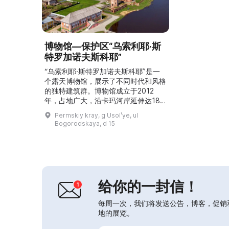
博物馆—保护区“乌索利耶·斯
特罗加诺夫斯科耶”
“乌索利耶·斯特罗加诺夫斯科耶”是一
个露天博物馆，展示了不同时代和风格
的独特建筑群。博物馆成立于2012
年，占地广大，沿卡玛河岸延伸达18.7
公顷。园区内有45处18—19世纪的建
Permskiy kray, g Usolʹye, ul
筑文物，其中6处为联邦级保护单位。
Bogorodskaya, d 15
博物馆举办学术与实践相结合的会议、
地方及区域级研讨会，参与并在社会与
文化项目的竞赛中获奖。此外，博物馆
还举办多种市级、州级、全国及国际级
的大型群众性活动，例如“乌索利耶·斯
特罗加诺夫斯科...
给你的一封信！
每周一次，我们将发送公告，博客，促销
地的展览。