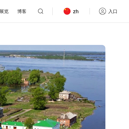
zh
展览
博客
入口