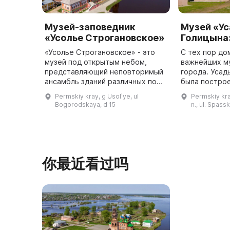
Музей-заповедник
Музей «У
«Усолье Строгановское»
Голицына
«Усолье Строгановское» - это
С тех пор до
музей под открытым небом,
важнейших м
представляющий неповторимый
города. Усадьба кн. Голицыных
ансамбль зданий различных по
была построен
времени и стилю. Музей был
при управлен
Permskiy kray, g Usolʹye, ul
Permskiy kray
создан в 2012 году и занимает
Костарева и 
Bogorodskaya, d 15
n., ul. Spass
огромную территорию - 18,7
гект ...
你最近看过吗