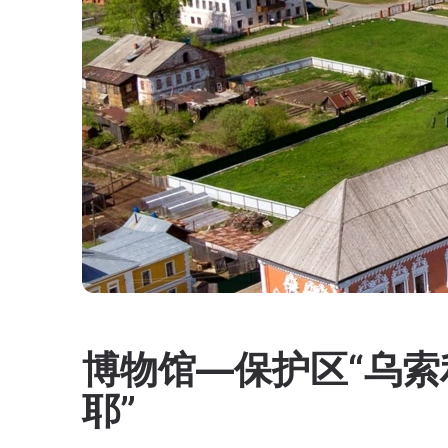
博物馆—保护区“乌索
耶”