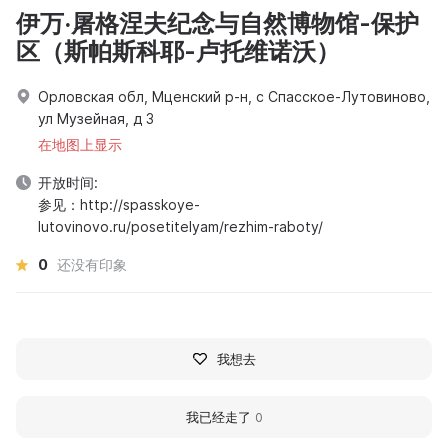
伊万·屠格涅夫纪念与自然博物馆-保护
区（斯帕斯科耶-卢托维诺沃）
Орловская обл, Мценский р-н, с Спасское-Лутовиново,
ул Музейная, д 3
在地图上显示
开放时间:
参见：http://spasskoye-
lutovinovo.ru/posetitelyam/rezhim-raboty/
0
还没有印象
我想去
我已经走了
0