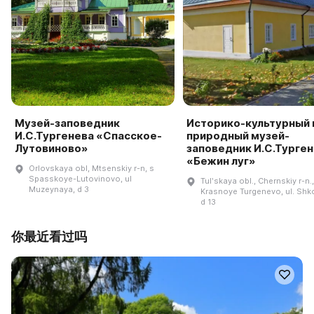
Музей-заповедник
Историко-культурный 
И.С.Тургенева «Спасское-
природный музей-
Лутовиново»
заповедник И.С.Турге
«Бежин луг»
Orlovskaya obl, Mtsenskiy r-n, s
Spasskoye-Lutovinovo, ul
Tulʹskaya obl., Chernskiy r-n.,
Muzeynaya, d 3
Krasnoye Turgenevo, ul. Shko
d 13
你最近看过吗