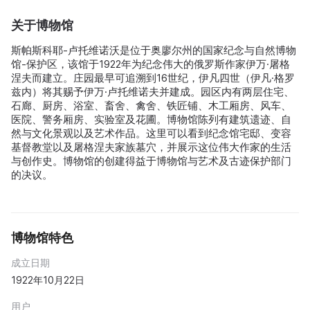
关于博物馆
斯帕斯科耶-卢托维诺沃是位于奥廖尔州的国家纪念与自然博物
馆-保护区，该馆于1922年为纪念伟大的俄罗斯作家伊万·屠格
涅夫而建立。庄园最早可追溯到16世纪，伊凡四世（伊凡·格罗
兹内）将其赐予伊万·卢托维诺夫并建成。园区内有两层住宅、
石廊、厨房、浴室、畜舍、禽舍、铁匠铺、木工厢房、风车、
医院、警务厢房、实验室及花圃。博物馆陈列有建筑遗迹、自
然与文化景观以及艺术作品。这里可以看到纪念馆宅邸、变容
基督教堂以及屠格涅夫家族墓穴，并展示这位伟大作家的生活
与创作史。博物馆的创建得益于博物馆与艺术及古迹保护部门
的决议。
博物馆特色
成立日期
1922年10月22日
用户