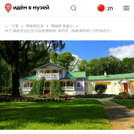
zh
主要
博物馆目录
博物馆 奥廖尔
伊万·屠格涅夫纪念与自然博物馆-保护区（斯帕斯科耶-卢托维诺沃）