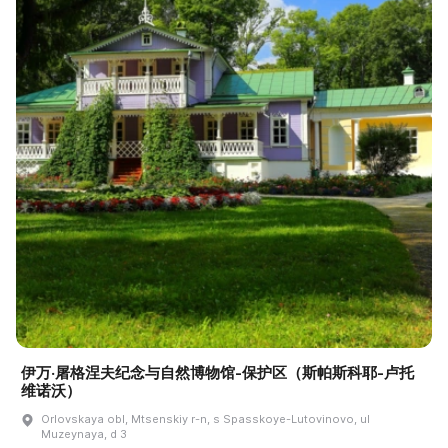
伊万·屠格涅夫纪念与自然博物馆-保护区（斯帕斯科耶-卢托
维诺沃）
Orlovskaya obl, Mtsenskiy r-n, s Spasskoye-Lutovinovo, ul
Muzeynaya, d 3