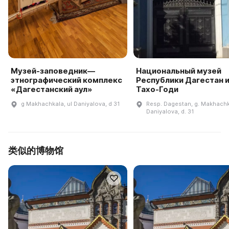
Музей-заповедник—
Национальный музей
этнографический комплекс
Республики Дагестан и
«Дагестанский аул»
Тахо-Годи
g Makhachkala, ul Daniyalova, d 31
Resp. Dagestan, g. Makhachka
Daniyalova, d. 31
类似的博物馆