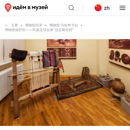
zh
主要
博物馆目录
博物馆 马哈奇卡拉
博物馆保护区——民族志综合体“达吉斯坦村”