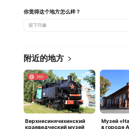
你觉得这个地方怎么样？
附近的地方
360
Верхнесинячихинский
Музей «Н
краеведческий музей
в городе 