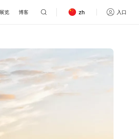
zh
展览
博客
入口