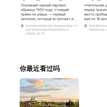
Огромный черный паровоз
«Напольная 
образца 1953 года, стоящий
перед траги
прямо на улице, — первый
место пребыв
экспонат, который встречает и
мая по 18 ию
провожает всех посетителей.
представите
Sverdlovskaya obl, Alapayevskiy r-n,
Sverdlovskay
Музей открылся 9 мая 1984 года.
императорско
pgt Verkhnyaya Sinyachikha, ul
Perminova, 
Он представляет собой
убиты на ша
Lenina, str 23
двухэтажное ...
представи ...
你最近看过吗