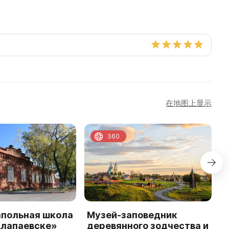
在地图上显示
360
апольная школа
Музей-заповедник
P
Алапаевске»
деревянного зодчества и
M