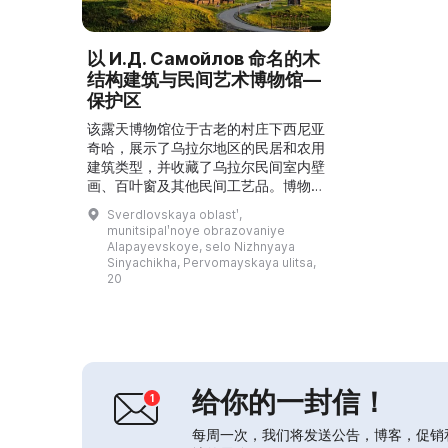
以 И.Д. Самойлов 命名的木
结构建筑与民间艺术博物馆—
保护区
该露天博物馆位于古老的村庄下西尼亚
奇哈，展示了乌拉尔地区的民居和农用
建筑类型，并收藏了乌拉尔民间室内壁
画、百叶窗及其他民间工艺品。博物馆
创始人是 И.Д. Самойлов。自1967年
Sverdlovskaya oblastʹ,
起，伊万·达尼洛维奇开始从事石质和
munitsipalʹnoye obrazovaniye
木质建筑遗迹的实际修复工作。他用十
Alapayevskoye, selo Nizhnyaya
年时间修复了下西尼亚奇哈村的18世
Sinyachikha, Pervomayskaya ulitsa,
20
纪末建筑古迹——救世主变容教堂。
1978年，他在该建筑内开设了乌拉尔
民间室内绘画民俗博物馆，并在西尼亚
奇哈河畔5...
给你的一封信！
每周一次，我们将发送公告，博客，促销