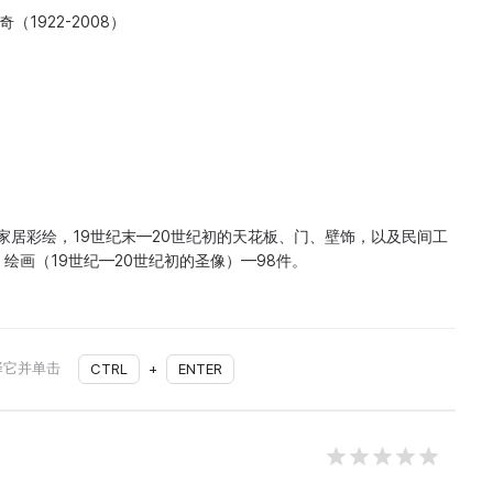
（1922-2008）
家居彩绘，19世纪末—20世纪初的天花板、门、壁饰，以及民间工
；绘画（19世纪—20世纪初的圣像）—98件。
择它并单击
CTRL
+
ENTER