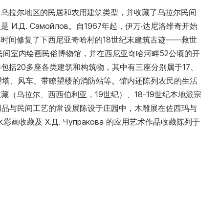
了乌拉尔地区的民居和农用建筑类型，并收藏了乌拉尔民间
Д. Самойлов。自1967年起，伊万·达尼洛维奇开始
时间修复了下西尼亚奇哈村的18世纪末建筑古迹——救世
民间室内绘画民俗博物馆，并在西尼亚奇哈河畔52公顷的开
包括20多座各类建筑和构筑物，其中有三座分别属于17、
瞭望塔、风车、带瞭望楼的消防站等。馆内还陈列农民的生活
（乌拉尔、西西伯利亚，19世纪）、18-19世纪本地派宗
用品与民间工艺的常设展陈设于庄园中，木雕展在佐西玛与
水彩画收藏及 Х.Д. Чупракова 的应用艺术作品收藏陈列于