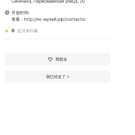
Синячиха, Первомайская улица, 20
开放时间:
查看：http://нс-музей.рф//contacts/
0
还没有印象
我想去
我已经走了
0