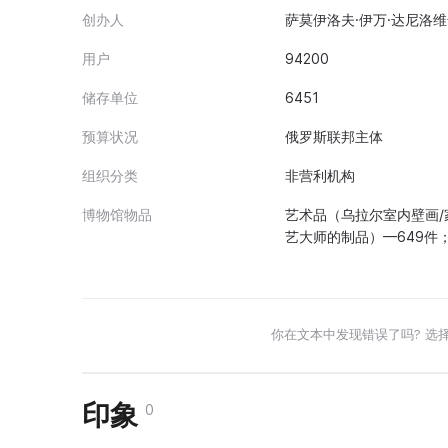
创办人
萨莫伊洛夫·伊万·达尼洛维奇
用户
94200
储存单位
6451
预算状况
俄罗斯联邦主体
组织分类
非营利机构
博物馆物品
艺术品（乌拉尔室内壁画/
艺大师的制品）—649件
你在文本中发现错误了吗? 选
印象
0