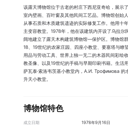
该露天博物馆位于古老的村庄下西尼亚奇哈，展示
室内壁画、百叶窗及其他民间工艺品。博物馆创始人是 И.
从事石质和木质建筑遗迹的实际修复工作。他用十年
主变容教堂。1978年，他在该建筑内开设了乌拉尔
阔地建立了露天木构建筑博物馆—保护区。博物馆群
18、19世纪的农家庄园、四座小教堂、要塞塔与
用品与劳动工具、世界上独一无二的木器民间彩绘收藏
教圣像、以及19世纪的手稿与早期印刷书籍。生活
萨瓦泰·索洛韦茨基小教堂内，A.И. Трофимова 的
升天小教堂。
博物馆特色
成立日期
1978年9月16日