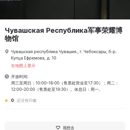
Чувашская Республика军事荣耀博
物馆
Чувашская республика Чувашия., г. Чебоксары, б-р.
Купца Ефремова, д. 10
在地图上显示
开放时间:
周三至周日：10:00–18:00（售票处营业至17:30）；周二：
12:00–20:00（售票处至19:30）。休息日：周一。
0
还没有印象
我想去