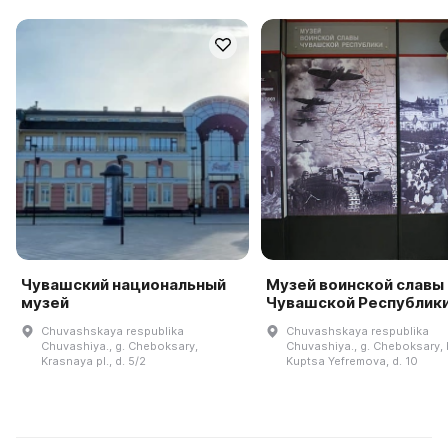
Чувашский национальный
Музей воинской славы
музей
Чувашской Республик
Chuvashskaya respublika
Chuvashskaya respublika
Chuvashiya., g. Cheboksary,
Chuvashiya., g. Cheboksary, b
Krasnaya pl., d. 5/2
Kuptsa Yefremova, d. 10