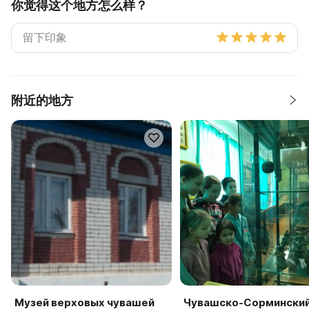
你觉得这个地方怎么样？
附近的地方
Музей верховых чувашей
Чувашско-Сормински