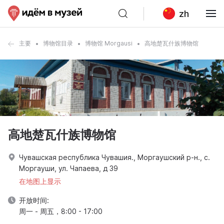
zh
主要
博物馆目录
博物馆 Morgausi
高地楚瓦什族博物馆
高地楚瓦什族博物馆
Чувашская республика Чувашия., Моргаушский р-н., с.
Моргауши, ул. Чапаева, д 39
在地图上显示
开放时间:
周一 - 周五，8:00 - 17:00