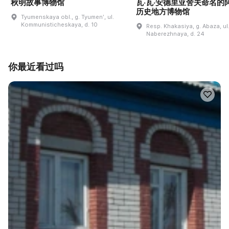
秋明故事博物馆
瓦·瓦·安德里亚舍夫命名的
历史地方博物馆
Tyumenskaya obl., g. Tyumenʹ, ul.
Kommunisticheskaya, d. 10
Resp. Khakasiya, g. Abaza, ul
Naberezhnaya, d. 24
你最近看过吗