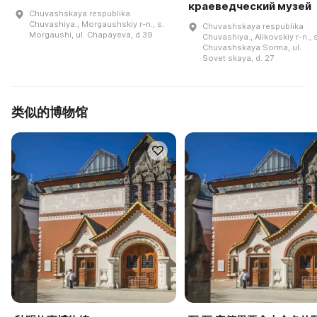
краеведческий музей
Chuvashskaya respublika
Chuvashiya., Morgaushskiy r-n., s.
Chuvashskaya respublika
Morgaushi, ul. Chapayeva, d 39
Chuvashiya., Alikovskiy r-n., s
Chuvashskaya Sorma, ul.
Sovet·skaya, d. 27
类似的博物馆