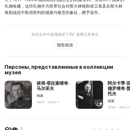
礼物收藏，这些礼物作为世界社会对斯大林格勒保卫者及在斯大林
格勒战役中取得胜利的感激与敬意的象征，赠予该市。
你在文本中发现错误了吗? 选择它并单击
报告错误
Персоны, представленные в коллекции
музея
彼得·塔拉索维奇·
阿尔卡季·
马尔采夫
德罗维奇·
托夫
画家
画家
1907 - 1993 гг
1893 - 1972 г
0