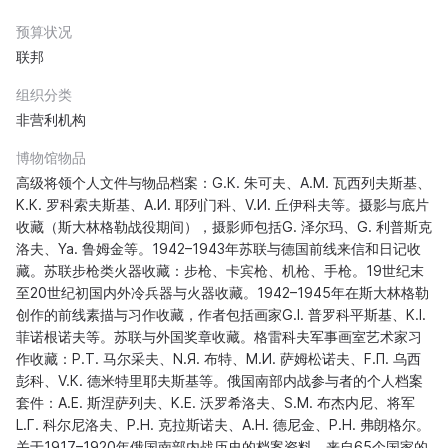
预算状况
联邦
组织分类
非营利机构
博物馆物品
高级将领个人文件与物品档案：G.К. 朱可夫、A.М. 瓦西列夫斯基、
K.К. 罗科索夫斯基、A.И. 耶列门科、V.И. 丘伊科夫等。摄影与底片
收藏（斯大林格勒战役期间），摄影师包括G. 泽尔玛、G. 利普斯克
洛夫、Ya. 鲁姆金等。1942–1943年苏联与德国前线来信和日记收
藏。苏联步枪类火器收藏：步枪、卡宾枪、机枪、手枪。19世纪末
至20世纪初国内外冷兵器与火器收藏。1942–1945年在斯大林格勒
创作的前线素描与习作收藏，作者包括画家G.I. 普罗科平斯基、K.I.
菲诺根诺夫等。苏联与外国奖章收藏。格雷科夫军事画室艺术家习
作收藏：P.Т. 马尔采夫、N.Я. 布特、M.И. 萨姆松诺夫、F.П. 乌西
彭科、V.К. 德米特里耶夫斯基等。俄国南部内战参与者的个人档案
套件：A.Е. 斯涅萨列夫、K.Е. 沃罗希洛夫、S.М. 布杰内尼、将军
L.Г. 科尔尼洛夫、P.Н. 克拉斯诺夫、A.Н. 德尼金、P.Н. 弗朗格尔。
关于1917–1920年俄国南部内战历史的档案资料。来自65个国家的