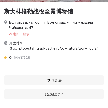
斯大林格勒战役全景博物馆
Волгоградская обл., г. Волгоград, ул. им маршала
Чуйкова, д. 47
在地图上显示
开放时间:
参见: http://stalingrad-battle.ru/to-visitors/work-hours/
0
还没有印象
我想去
我已经走了
0