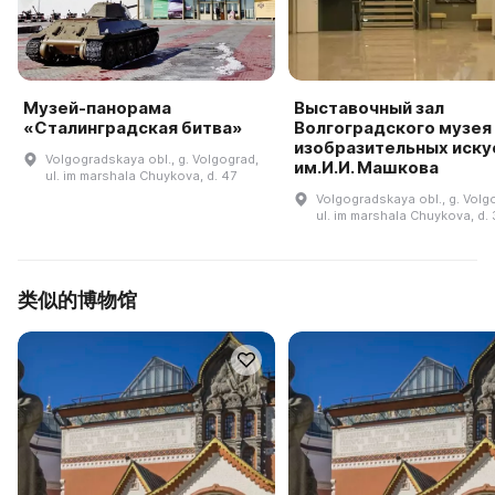
Музей-панорама
Выставочный зал
«Сталинградская битва»
Волгоградского музея
изобразительных иску
Volgogradskaya obl., g. Volgograd,
им.И.И. Машкова
ul. im marshala Chuykova, d. 47
Volgogradskaya obl., g. Volg
ul. im marshala Chuykova, d. 
类似的博物馆