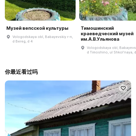
Музей вепсской культуры
Тимошинский
краеведческий музей
Vologodskaya obl, Babayevskiy r-n,
им.А.В.Ульянова
d Bereg, d 4
Vologodskaya obl, Babayevsk
d Timoshino, ul Shkolʹnaya, 
你最近看过吗