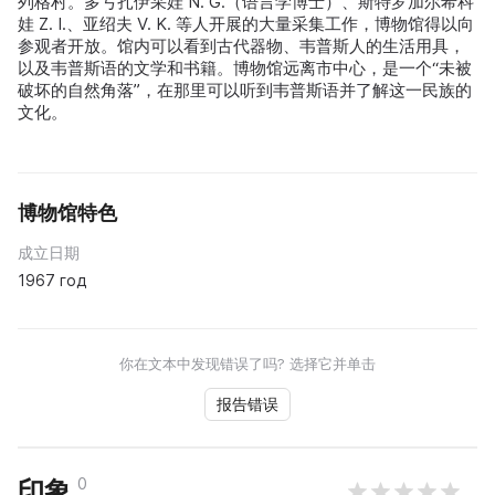
列格村。多亏扎伊采娃 N. G.（语言学博士）、斯特罗加尔希科
娃 Z. I.、亚绍夫 V. K. 等人开展的大量采集工作，博物馆得以向
参观者开放。馆内可以看到古代器物、韦普斯人的生活用具，
以及韦普斯语的文学和书籍。博物馆远离市中心，是一个“未被
破坏的自然角落”，在那里可以听到韦普斯语并了解这一民族的
文化。
博物馆特色
成立日期
1967 год
你在文本中发现错误了吗? 选择它并单击
报告错误
0
印象