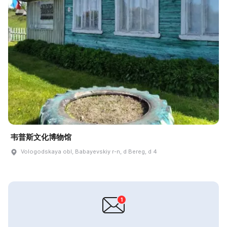
韦普斯文化博物馆
Vologodskaya obl, Babayevskiy r-n, d Bereg, d 4