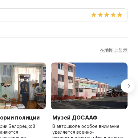
在地图上显示
тории полиции
Музей ДОСААФ
B
L
ории Белорецкой
В автошколе особое внимание
раняются
уделяется военно-
B
я ветеранов
патриотическому и физическому