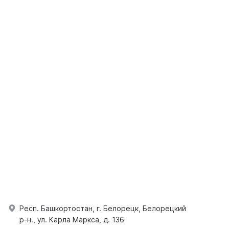
Респ. Башкортостан, г. Белорецк, Белорецкий
р-н., ул. Карла Маркса, д. 136