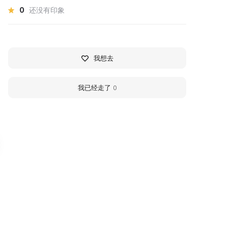
0
还没有印象
我想去
我已经走了
0
eloretsk Historical and
Beloretsk Museum of
ocal Lore Museum
Communications
eloretsk Historical and Local Lore
The Beloretsk museum featu