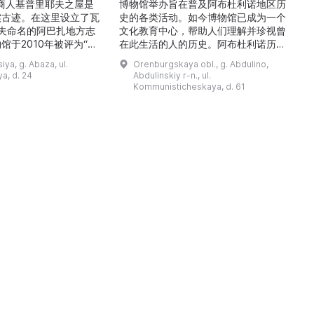
的商人基普里耶夫之屋是
博物馆举办旨在普及阿布杜利诺地区历
实古迹。在这里设立了瓦
史的各类活动。如今博物馆已成为一个
舍夫命名的阿巴扎地方志
文化教育中心，帮助人们理解并珍视曾
馆于2010年被评为“哈
在此生活的人的历史。阿布杜利诺历史
市级博物馆”。博物馆
与地方志博物馆于1966年在当地知名
ya, g. Abaza, ul.
Orenburgskaya obl., g. Abdulino,
及哈卡斯地区自公元前4
人士的倡议下创建。最初位于共产党街
a, d. 24
Abdulinskiy r-n., ul.
为主题，展出有箭头、刀
274号商人沃罗比约夫住宅附属建筑
Kommunisticheskaya, d. 61
质胸针、石磨等。庄园被
内。现址为共产党街61号。馆内常设
绕，院内有宽敞的谷仓和
展览包括“农民小屋”、“阿布杜利诺的
耶夫之屋是了解阿巴扎历
商人”、“战斗荣耀厅”和“阿布杜利诺：
史并度过难忘时光的绝佳场所。 ...
20世纪”。博物馆定期举办旨在推广阿
布杜利诺地区历史 ...