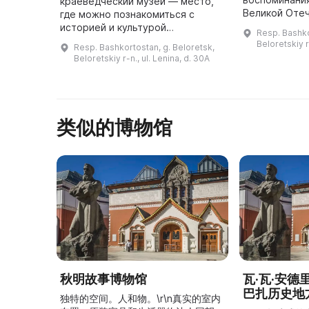
краеведческий музей — место,
Великой Оте
где можно познакомиться с
записи И. Н. 
историей и культурой
Resp. Bashko
Булатова, В. 
Белорецкого района. В 1969 году
Beloretskiy r-
Resp. Bashkortostan, g. Beloretsk,
Зеркина, Н. К.
был открыт общественный
Beloretskiy r-n., ul. Lenina, d. 30A
Жукова, М. ...
музей, который с 1995 по 2006
год являлся филиал ...
类似的博物馆
秋明故事博物馆
瓦·瓦·安
巴扎历史地
独特的空间。人和物。\r\n真实的室内