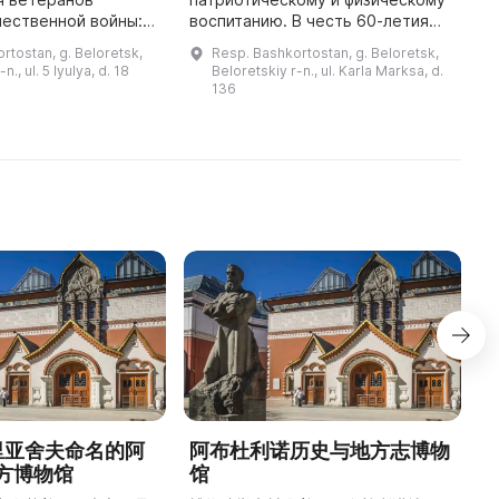
M
чественной войны:
воспитанию. В честь 60-летия
l
Жерякова, А. Г.
Победы в Великой
of
rtostan, g. Beloretsk,
Resp. Bashkortostan, g. Beloretsk,
И. Соловьева, П. П.
Отечественной войне 1941–1945
p
n., ul. 5 Iyulya, d. 18
Beloretskiy r-n., ul. Karla Marksa, d.
 Рукера, А. В.
гг. на ее территории расположен
136
мемориал боевой и ...
德里亚舍夫命名的阿
阿布杜利诺历史与地方志博物
方博物馆
馆
1