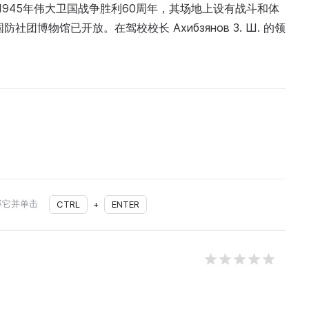
1945年伟大卫国战争胜利60周年，其场地上设有战斗和体
博物馆已开放。在驾校校长 Ахибзянов З. Ш. 的领
择它并单击
CTRL
+
ENTER