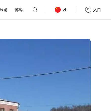
zh
展览
博客
入口