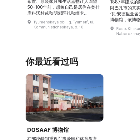
布置、原装家具和生活器物让人回望
1887年建成
50–100年前，想象自己是居住在奥什
阿巴扎市的真
库科沃村或秋明郊区扎秋缅卡
·瓦·安德里亚
（Затюменка）的一座小木屋的居
博物馆，该博物
Tyumenskaya obl., g. Tyumenʹ, ul.
民。\r\n\r\n博物馆的展览再现了我曾
卡斯共和国最佳
Kommunisticheskaya, d. 10
Resp. Khakasi
祖母安娜·科尔尼洛夫娜·奥什库科娃
的陈列以城市
Naberezhnay
（Анна Корниловна Ошкукова）一
–3世纪的历史
家的日常生活场景——她是一位“世代
具、青铜与银
为农”的农妇，其祖先在16世纪末是最
坚固的砖墙环
早从北德维纳（Северна ...
马厩。基普里
你最近看过吗
DOSAAF 博物馆
在驾校特别重视军事爱国和体育教育。