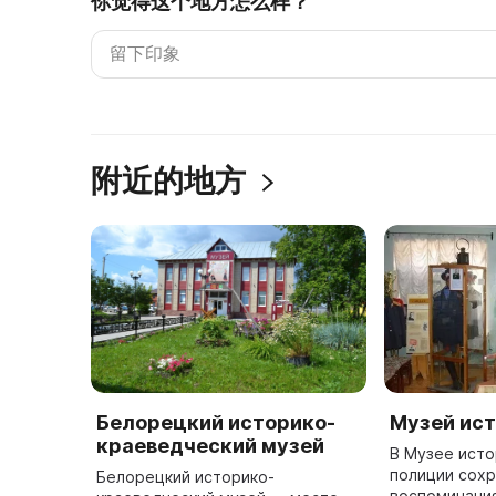
你觉得这个地方怎么样？
附近的地方
Белорецкий историко-
Музей ис
краеведческий музей
В Музее ист
полиции сох
Белорецкий историко-
воспоминани