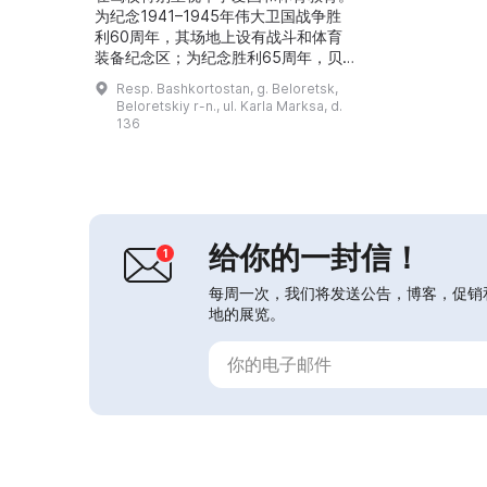
为纪念1941–1945年伟大卫国战争胜
利60周年，其场地上设有战斗和体育
装备纪念区；为纪念胜利65周年，贝
洛列茨基区国防社团博物馆已开放。在
Resp. Bashkortostan, g. Beloretsk,
驾校校长 Ахибзянов З. Ш. 的领导
Beloretskiy r-n., ul. Karla Marksa, d.
下，作者团队出版了《贝洛列茨的防
136
务》一书。...
给你的一封信！
每周一次，我们将发送公告，博客，促销
地的展览。