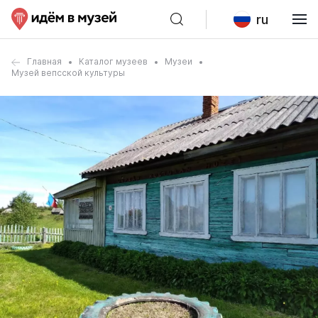
ru
Главная
Каталог музеев
Музеи
Музей вепсской культуры