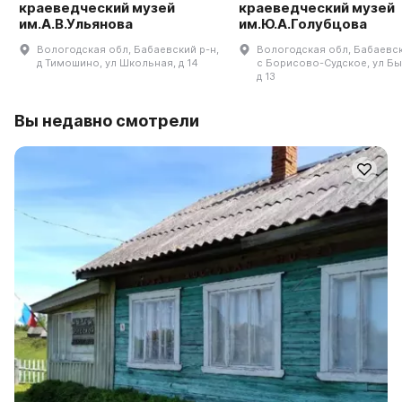
краеведческий музей
краеведческий музей
им.А.В.Ульянова
им.Ю.А.Голубцова
Вологодская обл, Бабаевский р-н,
Вологодская обл, Бабаевск
д Тимошино, ул Школьная, д 14
с Борисово-Судское, ул Бы
д 13
Вы недавно смотрели