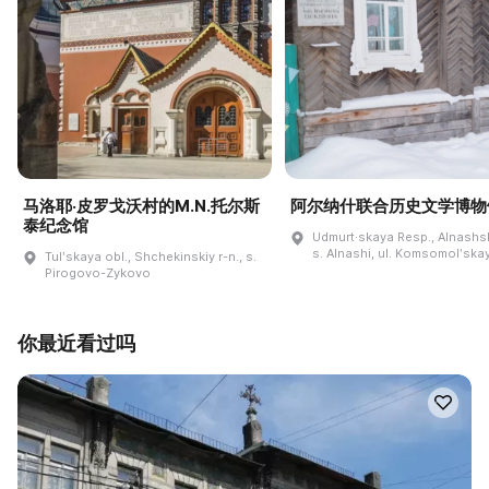
马洛耶·皮罗戈沃村的M.N.托尔斯
阿尔纳什联合历史文学博物
泰纪念馆
Udmurt·skaya Resp., Alnashski
s. Alnashi, ul. Komsomolʹskay
Tulʹskaya obl., Shchekinskiy r-n., s.
Pirogovo-Zykovo
你最近看过吗