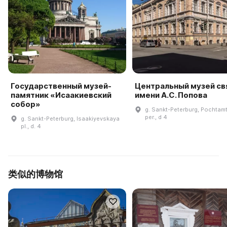
Государственный музей-
Центральный музей св
памятник «Исаакиевский
имени А.С. Попова
собор»
g. Sankt-Peterburg, Pochtamt
per., d 4
g. Sankt-Peterburg, Isaakiyevskaya
pl., d. 4
类似的博物馆