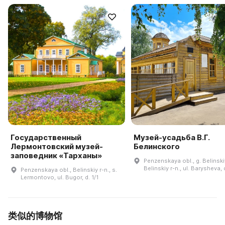
Государственный
Музей-усадьба В.Г.
Лермонтовский музей-
Белинского
заповедник «Тарханы»
Penzenskaya obl., g. Belinski
Belinskiy r-n., ul. Barysheva, 
Penzenskaya obl., Belinskiy r-n., s.
Lermontovo, ul. Bugor, d. 1/1
类似的博物馆