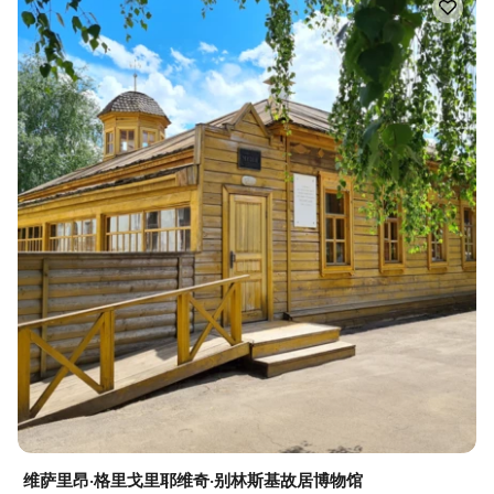
维萨里昂·格里戈里耶维奇·别林斯基故居博物馆