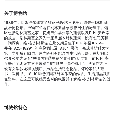
关于博物馆
1938年，切姆巴尔建立了维萨里昂·格里戈里耶维奇·别林斯基
故居博物馆。博物馆坐落在别林斯基家族曾居住的房屋中。馆
区包括别林斯基之家、切姆巴尔县公学的建筑以及F. И. 安丘辛
的故居。别林斯基之家为一座单层木结构建筑，设有七间房和
一间厨房。维·格·别林斯基在此长期居住于1816年至1825年，
并在1825–1829年的寒暑假以及1830年暑假（完成莫斯科大学
第一学年后）回访。屋内陈列有纪念性生活陈设展；在切姆巴
尔县公学内设有“热情的维萨里昂的青年时代”展览；前F. И. 安
丘辛住宅则设有文学展览“我在世界上是个战士”。博物馆内还
设有文学沙龙和视频厅。展品包括纪念物品、评论家私人藏
书、教科书、18–19世纪俄国及外国作家的作品、生活用品及图
像资料。在这里可以感受当时的氛围并了解维·格·别林斯基的创
作。
博物馆特色