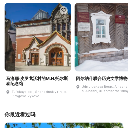
马洛耶·皮罗戈沃村的M.N.托尔斯
阿尔纳什联合历史文学博物
泰纪念馆
Udmurt·skaya Resp., Alnashski
s. Alnashi, ul. Komsomolʹskay
Tulʹskaya obl., Shchekinskiy r-n., s.
Pirogovo-Zykovo
你最近看过吗