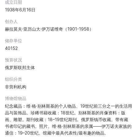
成立日期
1938年6月16日
创办人
赫拉莫夫·亚历山大·伊万诺维奇（1901-1958）
储存单位
40152
预算状况
俄罗斯联邦主体
组织分类
非营利机构
博物馆物品
纪念藏品：维·格·别林斯基的个人物品、19世纪前三分之一的生活用
品与装饰品。珍稀书籍收藏：18世纪。别林斯基的肖像资料：版
画、雕塑。期刊收藏：18–19世纪期刊。俄罗斯钱币收藏。带有藏
书者印记的藏书。照片。维·格·别林斯基的亲属——伊万诺夫家族的
通信：19–20世纪。馆藏中最具代表性/最有趣的物品。