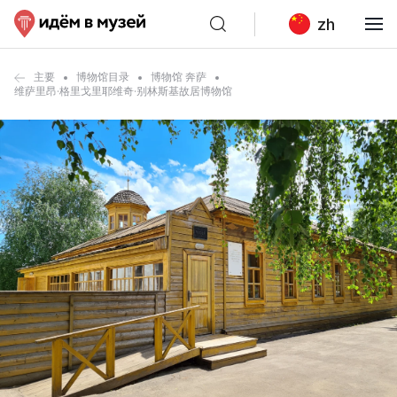
zh
主要
博物馆目录
博物馆 奔萨
维萨里昂·格里戈里耶维奇·别林斯基故居博物馆