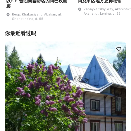
以F. E. 普朗斯基命名的阿巴坎画
阿克申区地方史博物馆
廊
Zabaykalʹskiy kray, Akshinskiy
Aksha, ul. Lenina, d. 53
Resp. Khakasiya, g. Abakan, ul.
Shchetinkina, d. 65
你最近看过吗