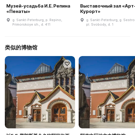
Музей-усадьба И.Е. Репина
Выставочный зал «Арт
«Пенаты»
Курорт»
g. Sankt-Peterburg, p. Repino,
g. Sankt-Peterburg, g. Sestro
Primorskoye sh., d. 411
pl. Svobody, d. 1
类似的博物馆