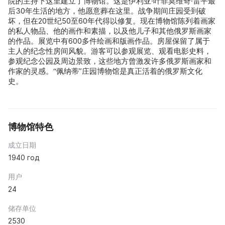
院的主持下这里建立了博物馆。这是伊利亚·叶菲莫维奇·雷平最
后30年生活的地方，他愿意葬在这里。战争期间庄园受到破
坏，但在20世纪50至60年代得以修复。现在博物馆陈列着画家
的私人物品、他的画作和素描，以及他儿子和其他俄罗斯画家
的作品。展览中有600多件绘画和版画作品。房屋保留了属于
主人的纪念性房间风貌。游客可以参观展览、观看电影史料，
参观纪念公园及周边景致，这些地方曾激发许多俄罗斯画家和
作家的灵感。“佩纳蒂”庄园博物馆是真正活着的俄罗斯文化
史。
博物馆特色
成立日期
1940 год
用户
24
储存单位
2530