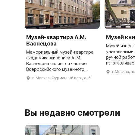
Музей-квартира А.М.
Музей кни
Васнецова
Музей извес
уникальными
Мемориальный музей-квартира
ручной работ
академика живописи А. М.
изготавливае
Васнецова является частью
сохранения к
Всероссийского музейного
г Москва, п
наследия Рос
объединения «Государственная
г. Москва, Фурманный пер., д. 6
многочислен
Третьяковская галерея». Он
расположен в Москве, в
Фурманном переулк ...
Вы недавно смотрели