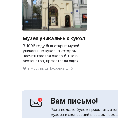
Музей уникальных кукол
В 1996 году был открыт музей
уникальных кукол, в котором
насчитывается около 6 тысяч
экспонатов, представляющих
историю и традиции детства. В
г Москва, ул Покровка, д 13
коллекции представлены куклы
XIX - начала ХХ века, а также...
Вам письмо!
Раз в неделю будем присылать анон
музеев и экспозиций в вашем город