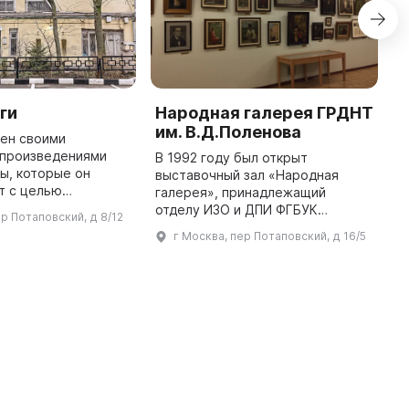
ги
Народная галерея ГРДНТ
B
им. В.Д.Поленова
тен своими
T
 произведениями
h
В 1992 году был открыт
ы, которые он
p
выставочный зал «Народная
т с целью
R
галерея», принадлежащий
ультурного
a
отделу ИЗО и ДПИ ФГБУК
ер Потаповский, д 8/12
сии. Признанные
c
«Государственный Российский
г Москва, пер Потаповский, д 16/5
ными наградами и
Дом народного творчества
премиями книжного сообще ...
имени В. Д. Поленова». Целью
его создания стало зна ...