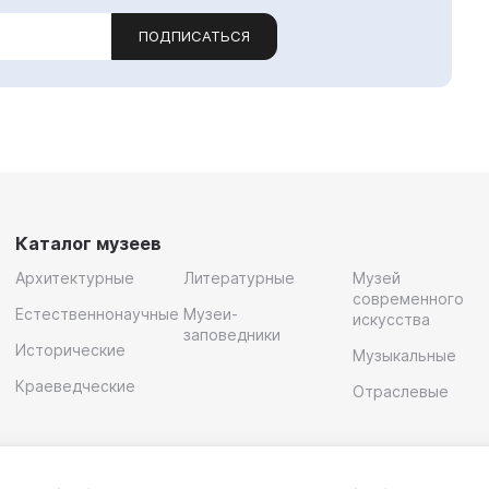
ПОДПИСАТЬСЯ
Каталог музеев
Архитектурные
Литературные
Музей
современного
Естественнонаучные
Музеи-
искусства
заповедники
Исторические
Музыкальные
Краеведческие
Отраслевые