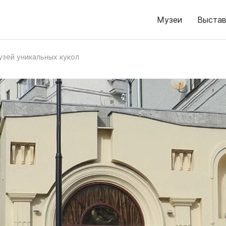
Музеи
Выстав
узей уникальных кукол