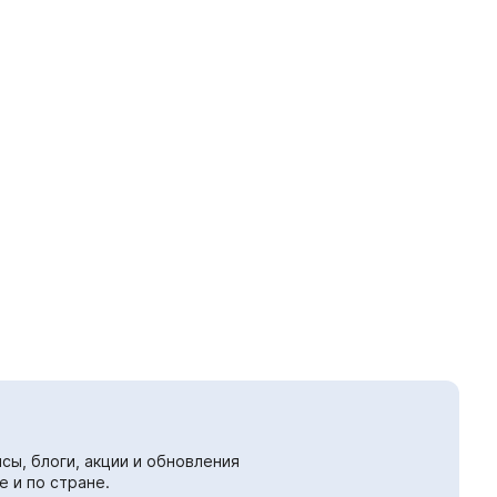
сы, блоги, акции и обновления
е и по стране.