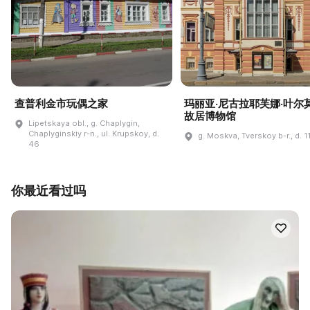
查普利金市玩偶之家
玛丽亚·尼古拉耶芙娜·叶尔
故居博物馆
Lipetskaya obl., g. Chaplygin,
Chaplyginskiy r-n., ul. Krupskoy, d.
g. Moskva, Tverskoy b-r., d. 1
46
你最近看过吗