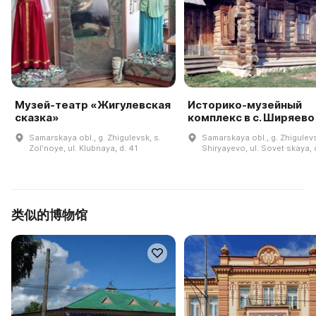
Музей-театр «Жигулевская
Историко-музейный
сказка»
комплекс в с. Ширяево
Samarskaya obl., g. Zhigulevsk, s.
Samarskaya obl., g. Zhigulevs
Zolʹnoye, ul. Klubnaya, d. 41
Shiryayevo, ul. Sovet·skaya, 
类似的博物馆