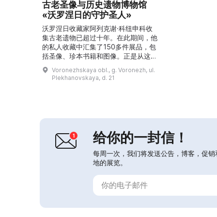
古老圣像与历史遗物博物馆
«沃罗涅日的守护圣人»
沃罗涅日收藏家阿列克谢·科纽申科收
集古老遗物已超过十年。在此期间，他
的私人收藏中汇集了150多件展品，包
括圣像、珍本书籍和图像。正是从这批
收藏中诞生了于四月开幕的博物馆 «沃
Voronezhskaya obl., g. Voronezh, ul.
罗涅日的守护圣人»。...
Plekhanovskaya, d. 21
给你的一封信！
每周一次，我们将发送公告，博客，促销
地的展览。