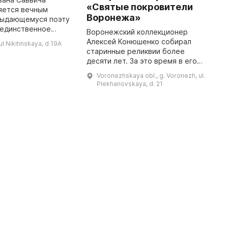
«Святые покровители
яется вечным
N
Воронежа»
выдающемуся поэту
t
о единственное
po
Воронежский коллекционер
я здание из
b
Алексей Конюшенко собирал
l Nikitinskaya, d 19A
стоялого двора,
c
старинные реликвии более
в 1846 году. Музей
десяти лет. За это время в его
был открыт 4 ...
частном собрании оказалось
Voronezhskaya obl., g. Voronezh, ul.
более полутора сотен
Plekhanovskaya, d. 21
экспонатов, включая иконы,
раритетные книги и ...