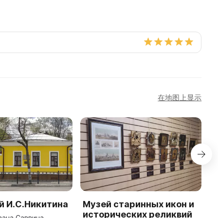
在地图上显示
й И.С.Никитина
Музей старинных икон и
I
исторических реликвий
вана Саввича
T