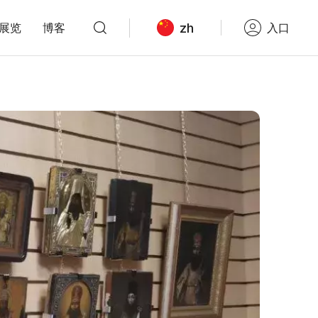
zh
展览
博客
入口