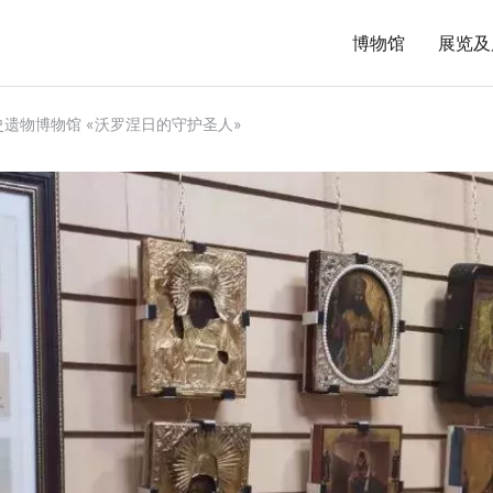
博物馆
展览及
遗物博物馆 «沃罗涅日的守护圣人»