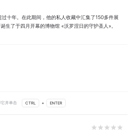
超过十年。在此期间，他的私人收藏中汇集了150多件展
诞生了于四月开幕的博物馆 «沃罗涅日的守护圣人»。
择它并单击
CTRL
+
ENTER