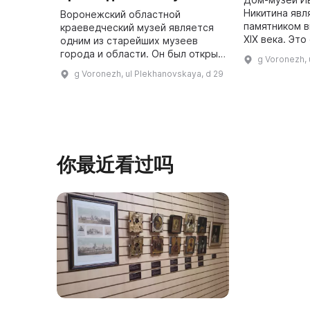
Никитина явл
Воронежский областной
памятником 
краеведческий музей является
XIX века. Эт
одним из старейших музеев
сохранившеес
города и области. Он был открыт
g Voronezh, u
комплекса по
9 (21) сентября 1894 года и
g Voronezh, ul Plekhanovskaya, d 29
построенное 
состоит из пяти отделов. В
основном здании действует
полнопрофи ...
你最近看过吗