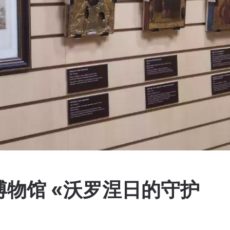
物馆 «沃罗涅日的守护