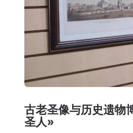
古老圣像与历史遗物博
圣人»