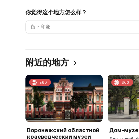
你觉得这个地方怎么样？
附近的地方
360
360
Воронежский областной
Дом-музе
краеведческий музей
Дом-музей И