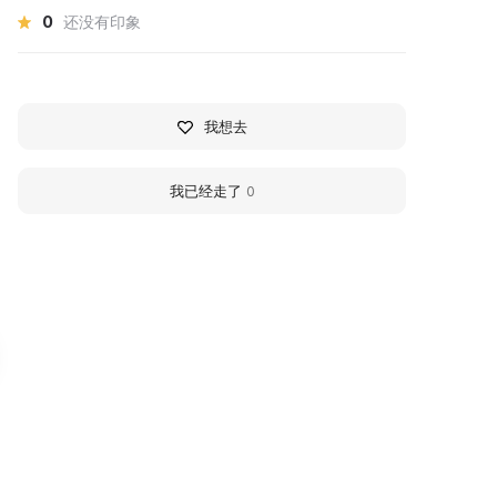
0
还没有印象
我想去
我已经走了
0
. S. Nikitin House Museum
Tyurins' House
he house-museum of Ivan Savvich
Tyurins' House, built in the m