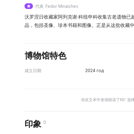
代表
Fedor Minaichev
沃罗涅日收藏家阿列克谢·科纽申科收集古老遗物已
品，包括圣像、珍本书籍和图像。正是从这批收藏中
博物馆特色
成立日期
2024 год
你在文本中发现错误了吗? 选
印象
0