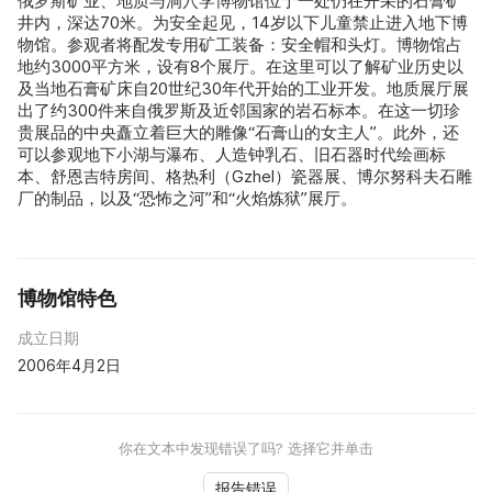
俄罗斯矿业、地质与洞穴学博物馆位于一处仍在开采的石膏矿
井内，深达70米。为安全起见，14岁以下儿童禁止进入地下博
物馆。参观者将配发专用矿工装备：安全帽和头灯。博物馆占
地约3000平方米，设有8个展厅。在这里可以了解矿业历史以
及当地石膏矿床自20世纪30年代开始的工业开发。地质展厅展
出了约300件来自俄罗斯及近邻国家的岩石标本。在这一切珍
贵展品的中央矗立着巨大的雕像“石膏山的女主人”。此外，还
可以参观地下小湖与瀑布、人造钟乳石、旧石器时代绘画标
本、舒恩吉特房间、格热利（Gzhel）瓷器展、博尔努科夫石雕
厂的制品，以及“恐怖之河”和“火焰炼狱”展厅。
博物馆特色
成立日期
2006年4月2日
你在文本中发现错误了吗? 选择它并单击
报告错误