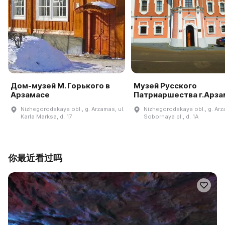
Дом-музей М. Горького в
Музей Русского
Арзамасе
Патриаршества г.Арза
Nizhegorodskaya obl., g. Arzamas, ul.
Nizhegorodskaya obl., g. Ar
Karla Marksa, d. 17
Sobornaya pl., d. 1A
你最近看过吗