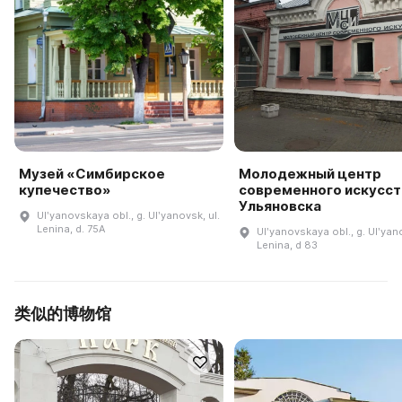
Музей «Симбирское
Молодежный центр
купечество»
современного искусств
Ульяновска
Ulʹyanovskaya obl., g. Ulʹyanovsk, ul.
Lenina, d. 75A
Ulʹyanovskaya obl., g. Ulʹyano
Lenina, d 83
类似的博物馆