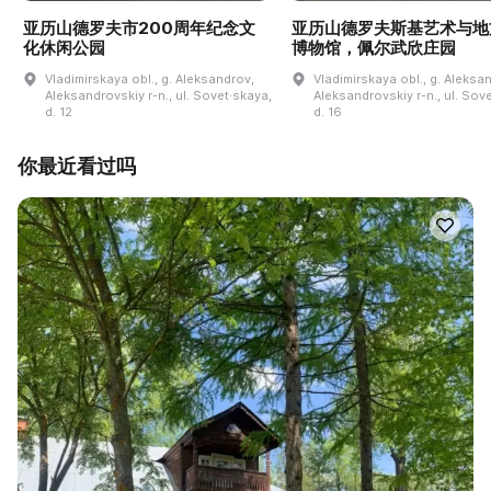
亚历山德罗夫市200周年纪念文
亚历山德罗夫斯基艺术与地
化休闲公园
博物馆，佩尔武欣庄园
Vladimirskaya obl., g. Aleksandrov,
Vladimirskaya obl., g. Aleksa
Aleksandrovskiy r-n., ul. Sovet·skaya,
Aleksandrovskiy r-n., ul. Sov
d. 12
d. 16
你最近看过吗