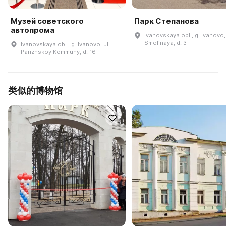
Музей советского
Парк Степанова
автопрома
Ivanovskaya obl., g. Ivanovo, 
Smolʹnaya, d. 3
Ivanovskaya obl., g. Ivanovo, ul.
Parizhskoy Kommuny, d. 16
类似的博物馆