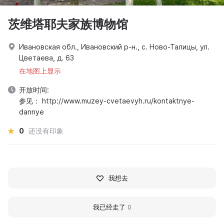
茨维塔耶夫家族博物馆
Ивановская обл., Ивановский р-н., с. Ново-Талицы, ул.
Цветаева, д. 63
在地图上显示
开放时间:
参见： http://www.muzey-cvetaevyh.ru/kontaktnye-
dannye
0
还没有印象
我想去
我已经走了
0