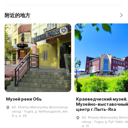
附近的地方
Музей реки Обь
Краеведческий музей.
Музейно-выставочный
AO. Khanty-Mansiyskiy Avtonomnyy
центр г. Пыть-Яха
okrug - Yugra, g. Nefteyugansk, mkr.
9-y, d. 28
AO. Khanty-Mansiyskiy Avto
okrug - Yugra, g. Pytʹ-Yakh, mk
d. 10