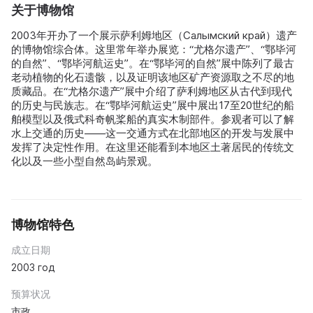
关于博物馆
2003年开办了一个展示萨利姆地区（Салымский край）遗产
的博物馆综合体。这里常年举办展览：“尤格尔遗产”、“鄂毕河
的自然”、“鄂毕河航运史”。在“鄂毕河的自然”展中陈列了最古
老动植物的化石遗骸，以及证明该地区矿产资源取之不尽的地
质藏品。在“尤格尔遗产”展中介绍了萨利姆地区从古代到现代
的历史与民族志。在“鄂毕河航运史”展中展出17至20世纪的船
舶模型以及俄式科奇帆桨船的真实木制部件。参观者可以了解
水上交通的历史——这一交通方式在北部地区的开发与发展中
发挥了决定性作用。在这里还能看到本地区土著居民的传统文
化以及一些小型自然岛屿景观。
博物馆特色
成立日期
2003 год
预算状况
市政