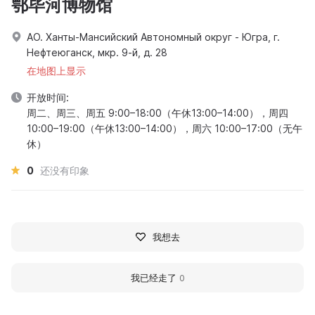
鄂毕河博物馆
АО. Ханты-Мансийский Автономный округ - Югра, г.
Нефтеюганск, мкр. 9-й, д. 28
在地图上显示
开放时间:
周二、周三、周五 9:00–18:00（午休13:00–14:00），周四
10:00–19:00（午休13:00–14:00），周六 10:00–17:00（无午
休）
0
还没有印象
我想去
我已经走了
0