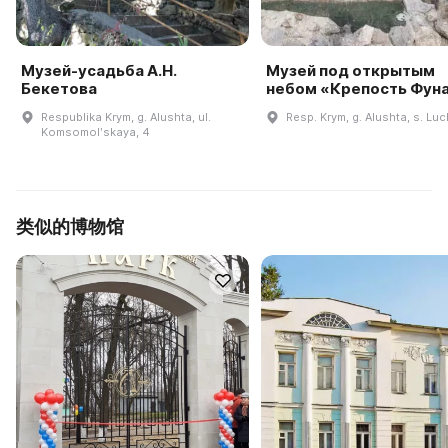
Музей-усадьба А.Н.
Музей под открытым
Бекетова
небом «Крепость Фун
Respublika Krym, g. Alushta, ul.
Resp. Krym, g. Alushta, s. Lu
Komsomolʹskaya, 4
类似的博物馆