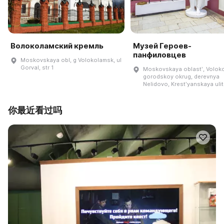
Волоколамский кремль
Музей Героев-
панфиловцев
Moskovskaya obl, g Volokolamsk, ul
Gorval, str 1
Moskovskaya oblastʹ, Volok
gorodskoy okrug, derevnya
Nelidovo, Krestʹyanskaya ulit
你最近看过吗