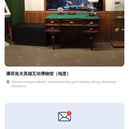
潘菲洛夫英雄互动博物馆（地堡）
Moskovskaya oblastʹ, Volokolamskiy gorodskoy okrug, derevnya
Nelidovo