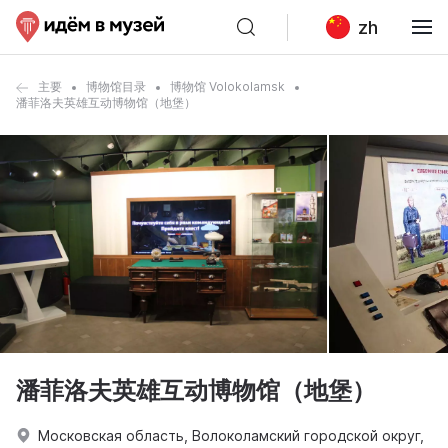
zh
主要
博物馆目录
博物馆 Volokolamsk
潘菲洛夫英雄互动博物馆（地堡）
潘菲洛夫英雄互动博物馆（地堡）
Московская область, Волоколамский городской округ,