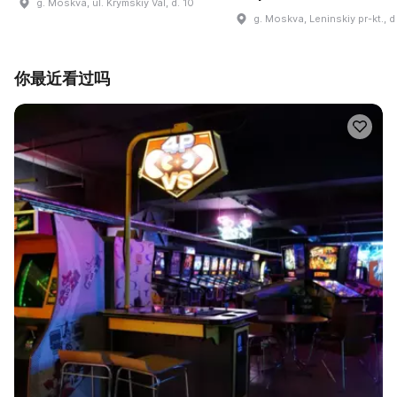
g. Moskva, ul. Krymskiy Val, d. 10
g. Moskva, Leninskiy pr-kt., d
你最近看过吗