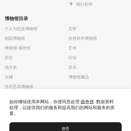
我们在禅
博物馆目录
个人与纪念博物馆
文学
剧院博物馆
自然科学博物馆
博物馆-保护区
艺术
历史
行业
地方史
音乐
大樓
博物馆藏品
当代艺术博物馆
下载应用程序
如你继续使用本网站，你便同意处理
曲奇饼
. 数据资料
处理，以提供我们的服务和提高我们的网站和服务的质
量。
接受