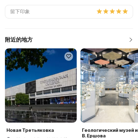
附近的地方
Новая Третьяковка
Геологический музей им
В. Ершова