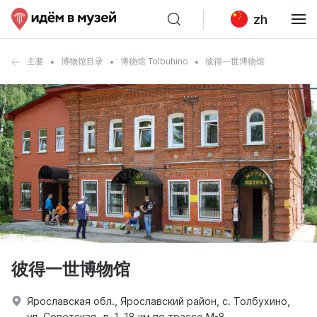
zh
主要
博物馆目录
博物馆 Tolbuhino
彼得一世博物馆
彼得一世博物馆
Ярославская обл., Ярославский район, с. Толбухино,
ул. Советская, д. 1, 18 км по трассе М-8.