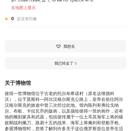
在地图上显示
0
还没有印象
我想去
我已经走了
0
关于博物馆
彼得一世博物馆位于古老的托尔布希诺村（原名达维德科
沃），位于莫斯科—阿尔汉格尔斯克公路上，皇帝在前往阿尔
汉格尔斯克的旅途中曾三次经过此地。馆内陈列有弗拉戈纳
尔、布歇、卡拉瓦乔的版画，以及描绘彼得一世的画作，还有
他的雕刻家具和武器，包括据传属于一位土耳其海军上将的镶
嵌鞘战利佩刀、路易十五的战斧、海军上将佩剑和登船手枪。
参观博物馆时，您将了解到许多关于这位俄罗斯首位皇帝生活