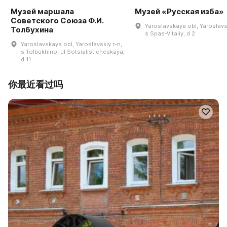
Музей маршала
Музей «Русская изба»
Советского Союза Ф.И.
Yaroslavskaya obl, Yaroslavsk
Толбухина
s Spas-Vitaliy, d 2
Yaroslavskaya obl, Yaroslavskiy r-n,
s Tolbukhino, ul Sotsialisticheskaya,
d 11
你最近看过吗