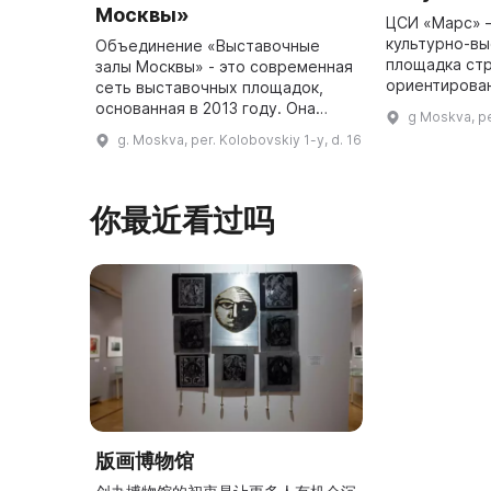
Москвы»
ЦСИ «Марс» 
культурно-в
Объединение «Выставочные
площадка ст
залы Москвы» - это современная
ориентирова
сеть выставочных площадок,
представлен
основанная в 2013 году. Она
g Moskva, pe
проектов с 
занимается продвижением
g. Moskva, per. Kolobovskiy 1-y, d. 16
технологий. 
традиционного и современного
образовател
искусства. С 2016 года
для все ...
Объединение в ...
你最近看过吗
版画博物馆