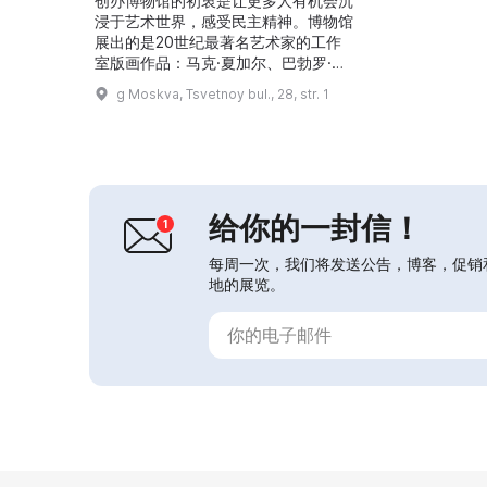
创办博物馆的初衷是让更多人有机会沉
浸于艺术世界，感受民主精神。博物馆
展出的是20世纪最著名艺术家的工作
室版画作品：马克·夏加尔、巴勃罗·毕
加索、萨尔瓦多·达利、让·科克托、埃
g Moskva, Tsvetnoy bul., 28, str. 1
贡·席勒、埃尔特（Erte）、安迪·沃霍
尔、罗伊·利希滕斯坦、维克多·瓦萨雷
利等众多艺术家的作品。版画博物馆不
仅为参观者提供了解伟大艺术家作品的
机会，还鼓励大家为营造优良的道德氛
围做出贡献。...
给你的一封信！
每周一次，我们将发送公告，博客，促销
地的展览。