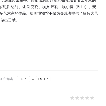
，感受民主精神。博物馆展出的是20世纪最著名艺术家的
瓦多·达利、让·科克托、埃贡·席勒、埃尔特（Erte）、安
等众多艺术家的作品。版画博物馆不仅为参观者提供了解伟大艺
围做出贡献。
择它并单击
CTRL
+
ENTER