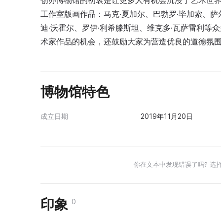
创办博物馆的初衷是让更多人有机会沉浸于艺术世界
工作室版画作品：马克·夏加尔、巴勃罗·毕加索、萨尔
迪·沃霍尔、罗伊·利希滕斯坦、维克多·瓦萨雷利
术家作品的机会，还鼓励大家为营造优良的道德氛
博物馆特色
成立日期
2019年11月20日
你在文本中发现错误了吗? 选
印象
0