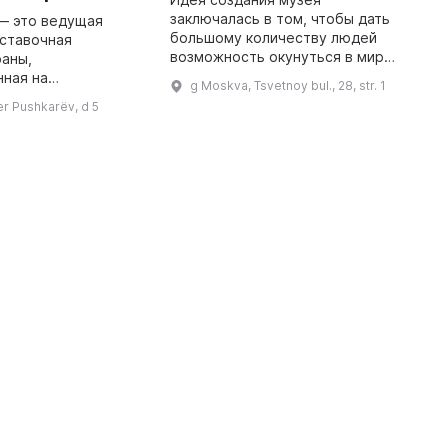
заключалась в том, чтобы дать
с
— это ведущая
большому количеству людей
Европе
ыставочная
возможность окунуться в мир
т
раны,
искусства и почувствовать дух
м
нная на
g Moskva, Tsvetnoy bul., 28, str. 1
демократии. В музее
м
ие различных
r Pushkarëv, d 5
представлены мастерские
ш
применением новых
работы самых известных ...
Здесь проводятся
ьные мероприятия