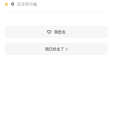
0
还没有印象
我想去
我已经走了
0
узей Lego Brick Star
Mars Center for
Contemporary Art
узей лего в Москве и одна из