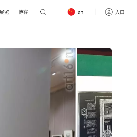
zh
展览
博客
入口