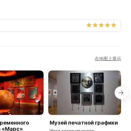
在地图上显示
временного
Музей печатной графики
М
а «Марс»
Идея создания музея
М