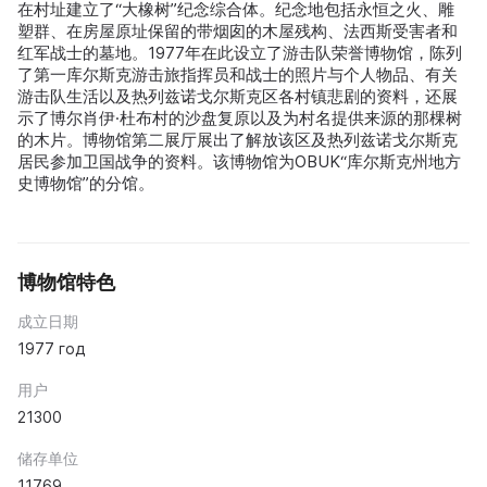
在村址建立了“大橡树”纪念综合体。纪念地包括永恒之火、雕
塑群、在房屋原址保留的带烟囱的木屋残构、法西斯受害者和
红军战士的墓地。1977年在此设立了游击队荣誉博物馆，陈列
了第一库尔斯克游击旅指挥员和战士的照片与个人物品、有关
游击队生活以及热列兹诺戈尔斯克区各村镇悲剧的资料，还展
示了博尔肖伊·杜布村的沙盘复原以及为村名提供来源的那棵树
的木片。博物馆第二展厅展出了解放该区及热列兹诺戈尔斯克
居民参加卫国战争的资料。该博物馆为OBUK“库尔斯克州地方
史博物馆”的分馆。
博物馆特色
成立日期
1977 год
用户
21300
储存单位
11769