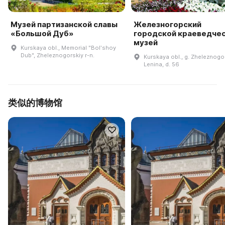
Музей партизанской славы
Железногорский
«Большой Дуб»
городской краеведче
музей
Kurskaya obl., Memorial "Bolʹshoy
Dub", Zheleznogorskiy r-n.
Kurskaya obl., g. Zheleznogor
Lenina, d. 56
类似的博物馆