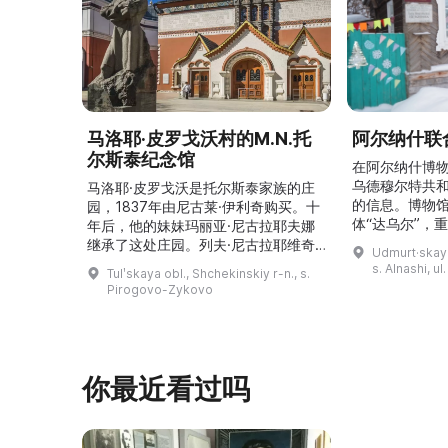
马洛耶·皮罗戈沃村的M.N.托
阿尔纳什联
尔斯泰纪念馆
在阿尔纳什博
乌德穆尔特共
马洛耶·皮罗戈沃是托尔斯泰家族的庄
的信息。博物
园，1837年由尼古莱·伊利奇购买。十
体“达乌尔”，
年后，他的妹妹玛丽亚·尼古拉耶夫娜
仪式。他们参
继承了这处庄园。列夫·尼古拉耶维奇
Udmurt·skaya
录片《南部乌
（列夫·托尔斯泰）在这里创作了许多
s. Alnashi, u
Tulʹskaya obl., Shchekinskiy r-n., s.
摄，并拥有若
著名作品。1999年，这座庄园成为雅
Pirogovo-Zykovo
仍有活跃的异
斯纳娅·波利亚纳博物馆庄园的一个分
泽巴耶沃村）
支。修复期间重建了历史室内陈设，并
座，内容包括
增设了新的纪念性展物。这里举办导
仪式、花纹织
览、节庆活动、比赛、节日、工作坊和
营地。2017年，阿夫多佳·斯米尔诺娃
你最近看过吗
的电影《一次任命的 ...