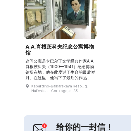
A.A.肖根茨科夫纪念公寓博物
馆
这间公寓是卡巴尔丁文学经典作家A.A.
肖根茨科夫（1900—1941）纪念博物
馆所在地，他在此度过了生命的最后岁
月。在这里，他写下了最后的作品，随
后奔赴前线，并在鲍布鲁伊斯克附近的
Kabardino-Balkarskaya Resp., g.
德国集中营中去世。博物馆真实再现了
Nalʹchik, ul. Gorʹkogo, d. 35
两间纪念房间的室内布置，其中一间是
肖根茨科夫的工作室，陈列着带墨水瓶
的书桌、羽毛笔、手稿页和他的代表性
著作。此外，还设有介绍肖根茨科夫生
平与创作活动的展览。...
给你的一封信！