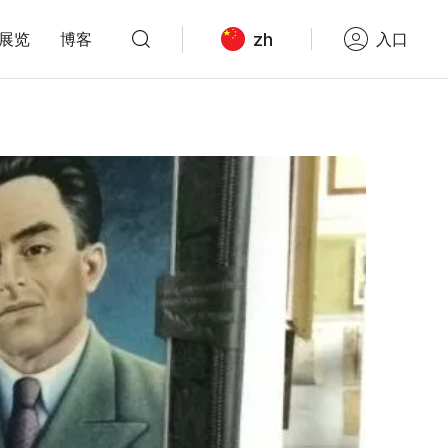
zh
展览
博客
入口