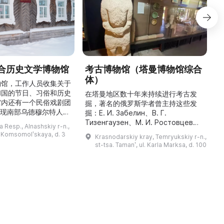
合历史文学博物馆
考古博物馆（塔曼博物馆综合
体）
物馆，工作人员收集关于
和国的节日、习俗和历史
最
在塔曼地区数十年来持续进行考古发
馆内还有一个民俗戏剧团
掘，著名的俄罗斯学者曾主持这些发
重现南部乌德穆尔特人的
人
掘：Е. И. Забелин、В. Г.
与了乌德穆尔特电视台纪
件
Тизенгаузен、М. И. Ростовцев、
 Resp., Alnashskiy r-n.,
德穆尔特人的婚礼》的拍
В. Д. Блаватский、Б. А. Рыбаков、
l. Komsomolʹskaya, d. 3
Krasnodarskiy kray, Temryukskiy r-n.,
干仪式剧本。该地区至今
Н. И. Сокольский、М. М.
st-tsa. Tamanʹ, ul. Karla Marksa, d. 100
教祈祷场库阿拉（位于库
克
Кобылина、И. Б. Зеест 等。在斯坦
。博物馆还举办各类讲
К
尼察中心位于古城遗址“Гермонасса-
地方志、乌德穆尔特人的
Тмутаракань”，该遗址 ...
造及南部乌德穆尔特人的
服饰。该地区还有休闲场所， ...
...