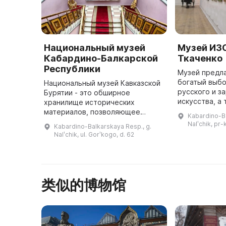
Национальный музей
Музей ИЗ
Кабардино-Балкарской
Ткаченко
Республики
Музей предл
богатый выб
Национальный музей Кавказской
русского и з
Бурятии - это обширное
искусства, а
хранилище исторических
художников.
материалов, позволяющее
Kabardino-Ba
выставок по
воссоздать историю коренных
Nalʹchik, pr-
Kabardino-Balkarskaya Resp., g.
каждые 3 нед
народов республики с
Nalʹchik, ul. Gorʹkogo, d. 62
представл ...
древнейших времен. В музее
есть семь залов постоянн ...
类似的博物馆