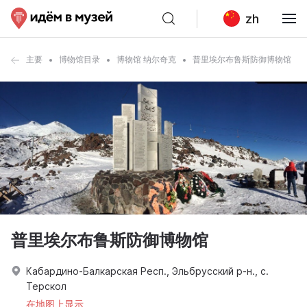
zh
主要
博物馆目录
博物馆 纳尔奇克
普里埃尔布鲁斯防御博物馆
普里埃尔布鲁斯防御博物馆
Кабардино-Балкарская Респ., Эльбрусский р-н., с.
Терскол
在地图上显示