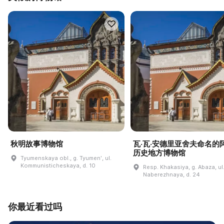
秋明故事博物馆
瓦·瓦·安德里亚舍夫命名的
历史地方博物馆
Tyumenskaya obl., g. Tyumenʹ, ul.
Kommunisticheskaya, d. 10
Resp. Khakasiya, g. Abaza, ul
Naberezhnaya, d. 24
你最近看过吗