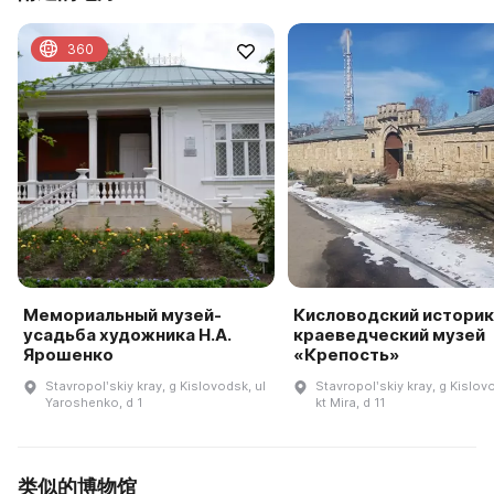
360
Мемориальный музей-
Кисловодский историк
усадьба художника Н.А.
краеведческий музей
Ярошенко
«Крепость»
Stavropolʹskiy kray, g Kislovodsk, ul
Stavropolʹskiy kray, g Kislov
Yaroshenko, d 1
kt Mira, d 11
类似的博物馆