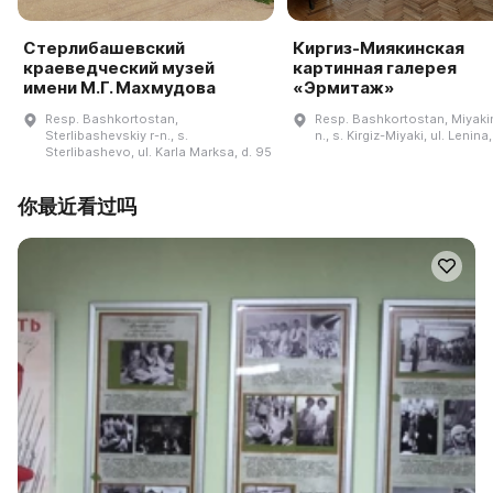
Стерлибашевский
Киргиз-Миякинская
краеведческий музей
картинная галерея
имени М.Г. Махмудова
«Эрмитаж»
Resp. Bashkortostan,
Resp. Bashkortostan, Miyakin
Sterlibashevskiy r-n., s.
n., s. Kirgiz-Miyaki, ul. Lenina
Sterlibashevo, ul. Karla Marksa, d. 95
你最近看过吗