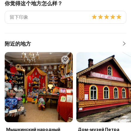
你觉得这个地方怎么样？
附近的地方
Мышкинский народный
Дом-музей Петра