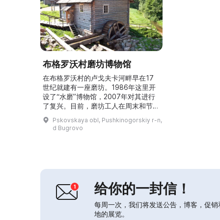
布格罗沃村磨坊博物馆
在布格罗沃村的卢戈夫卡河畔早在17
世纪就建有一座磨坊。1986年这里开
设了“水磨”博物馆，2007年对其进行
了复兴。目前，磨坊工人在周末和节假
日启动磨坊，演示古老机械的工作。游
Pskovskaya obl, Pushkinogorskiy r-n,
客可以获得装有新鲜研磨面粉的纪念小
d Bugrovo
包。米哈伊洛夫斯科庄园博物馆距离该
磨坊不远。在布格罗沃村，游客可以参
观仍在运行的水磨博物馆，看到古老的
机械并参与磨坊的戏剧化启动。参观者
可以带走一袋作为纪念的新鲜研磨面
粉。...
给你的一封信！
每周一次，我们将发送公告，博客，促销
地的展览。