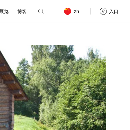
zh
展览
博客
入口