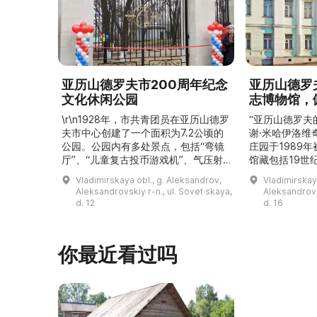
亚历山德罗夫市200周年纪念
亚历山德罗
文化休闲公园
志博物馆，
\r\n1928年，市共青团员在亚历山德罗
“亚历山德罗夫
夫市中心创建了一个面积为7.2公顷的
谢·米哈伊洛维
公园。公园内有多处景点，包括“弯镜
庄园于1989
厅”、“儿童复古投币游戏机”、气压射
馆藏包括19世
击场、“儿童之城”游乐区、户外健身器
初艺术家与工
Vladimirskaya obl., g. Aleksandrov,
Vladimirskay
材“Воркаут”、免费儿童游乐设施、游
于了解亚历山
Aleksandrovskiy r-n., ul. Sovet·skaya,
Aleksandrovs
乐项目“Веломобиль”、充气蹦床“吉
博物馆举办临
d. 12
d. 16
普”。2019年，作为“城市环境塑造”项
提供传统与戏
目的一部分，公园进行了部分整治：新
人和儿童的工
舞台建成，新的观景平台和中央林荫大
夫区的学前和
你最近看过吗
道得到完善，并安装了视 ...
馆课程。 ...