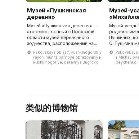
Музей «Пушкинская
Музей-ус
деревня»
«Михайло
Музей «Пушкинская деревня» —
Музей-усадьб
это единственный в Псковской
родовое име
области музей деревянного
Пушкиных, ко
зодчества, расположенный на
С. Пушкина м
открытом воздухе. Он был
трудов и вдо
Pskovskaya oblastʹ, Pushkinogorskiy
Pskovskaya o
восстановлен в том виде, в
построено в к
rayon, munitsipalʹnoye obrazovaniye
s Mikhaylovsk
котором его знал А. С. Пушкин:
Pushkinogorʹye, derevnya Bugrovo
Geychenko, d
дом к ...
类似的博物馆