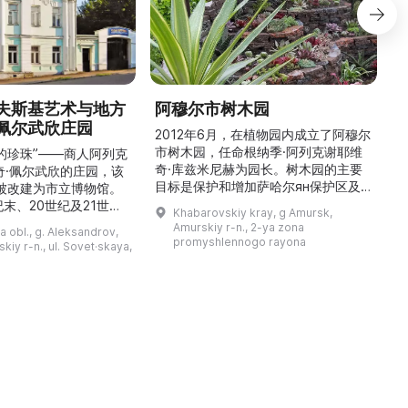
夫斯基艺术与地方
阿穆尔市树木园
佩尔武欣庄园
2012年6月，在植物园内成立了阿穆尔
市树木园，任命根纳季·阿列克谢耶维
的珍珠”——商人阿列克
奇·库兹米尼赫为园长。树木园的主要
世
奇·佩尔武欣的庄园，该
目标是保护和增加萨哈尔ян保护区及
年被改建为市立博物馆。
红豆杉林的植被，并创建远东地区稀有
纪末、20世纪及21世纪
Khabarovskiy kray, g Amursk,
和药用植物及露地栽培植物的种植区。
艺美术大师的作品，有助
Amurskiy r-n., 2-ya zona
a obl., g. Aleksandrov,
树木园尤其以其收集的列入红色名录的
1
德罗夫地区的艺术创作。
promyshlennogo rayona
kiy r-n., ul. Sovet·skaya,
远东植物而自豪（尖叶红豆杉、
建
时展览与常设展览，同时
Microbiota属、萨金特杜松、馨香卫
1
剧化的导览，以及面向成
矛、施里彭巴赫杜鹃）。树木园的设立
后
作坊。还可为亚历山德罗
旨在保护远东珍贵和受保护的植物，开
中小学机构预约外出博物
展科学研究，进行审美 ...