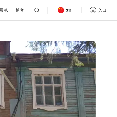
zh
展览
博客
入口