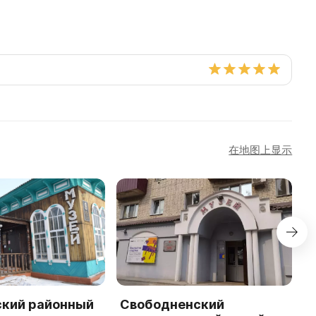
在地图上显示
кий районный
Свободненский
М