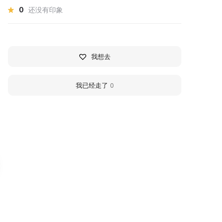
0
还没有印象
我想去
我已经走了
0
узей Мазановского
Belogorsk City Park o