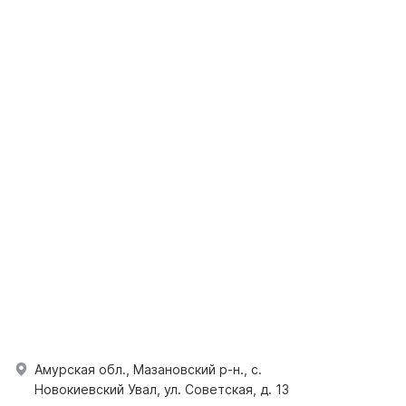
Амурская обл., Мазановский р-н., с.
Новокиевский Увал, ул. Советская, д. 13