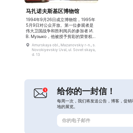
马扎诺夫斯基区博物馆
1994年9月26日成立博物馆，1995年
5月9日对公众开放。第一位参观者是
伟大卫国战争和胜利阅兵的参加者 И.
В. Музыко，他被授予剪彩的荣誉权。
博物馆面积为374平方米，在“定居者
Amurskaya obl., Mazanovskiy r-n., s.
生活”“自然”、两间“荣耀”展厅、展览
Novokiyevskiy Uval, ul. Sovet·skaya,
厅和走廊中共设有17个常设陈列。馆
d. 13
藏包括11,819件，其中主藏11,140件，
辅助藏品679件。每年有超过12,000
名参观者，向他们提供传统和新的活动
形式。服务对象包...
给你的一封信！
每周一次，我们将发送公告，博客，促销
地的展览。