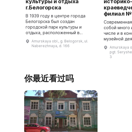
культуры и отдыха
историко
г.Белогорска
краеведч
филиал №
В 1939 году в центре города
Белогорска был создан
Современная 
городской парк культуры и
собой много 
отдыха, расположенный в
числе и в ко
сосновом бору. За последние
музейной дея
Amurskaya obl., g. Belogorsk, ul.
годы парк претерпел
музей не тол
Naberezhnaya, d. 166
Amurskaya ob
значительные изменения: аллеи
исторически
pgt. Seryshe
были выложены тротуарн ...
3
你最近看过吗