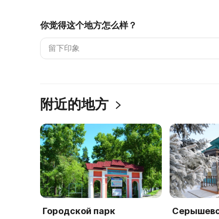
你觉得这个地方怎么样？
附近的地方
Городской парк
Серышевс