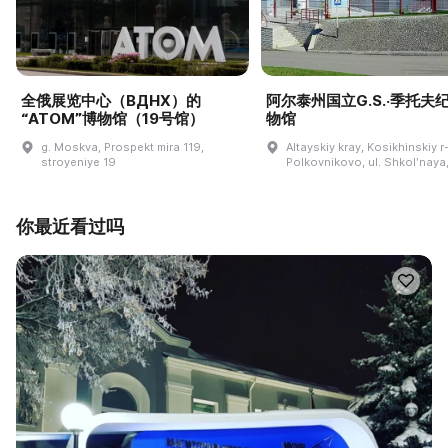
全俄展览中心（ВДНХ）的
阿尔泰州国立G.S.·季托夫
“ATOM”博物馆（19号馆）
物馆
g. Moskva, Prospekt mira 119,
Altayskiy kray, Kosikhinskiy r-
stroyeniye 19
Polkovnikovo, ul. Shkolʹnaya,
你最近看过吗