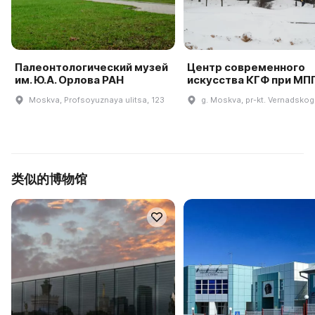
Палеонтологический музей
Центр современного
им. Ю.А. Орлова РАН
искусства КГФ при МП
Moskva, Profsoyuznaya ulitsa, 123
g. Moskva, pr-kt. Vernadskog
类似的博物馆