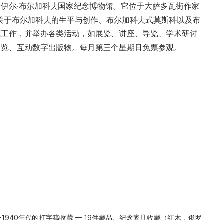
米哈伊尔·布尔加科夫国家纪念博物馆。它位于大萨多瓦街作家
了关于布尔加科夫的生平与创作、布尔加科夫式莫斯科以及布
藏工作，并举办各类活动，如展览、讲座、导览、学术研讨
导览、互动数字出版物。每月第三个星期日免票参观。
–1940年代的打字稿收藏 — 19件藏品。纪念家具收藏（红木，俄罗