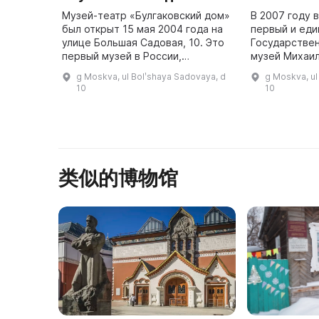
Музей-театр «Булгаковский дом»
В 2007 году 
был открыт 15 мая 2004 года на
первый и ед
улице Большая Садовая, 10. Это
Государстве
первый музей в России,
музей Михаил
посвященный Михаилу
расположен 
g Moskva, ul Bolʹshaya Sadovaya, d
g Moskva, ul
Афанасьевичу Булгакову и его
Садовой, где
10
10
творчеству. Здесь представлены
вещи ...
类似的博物馆