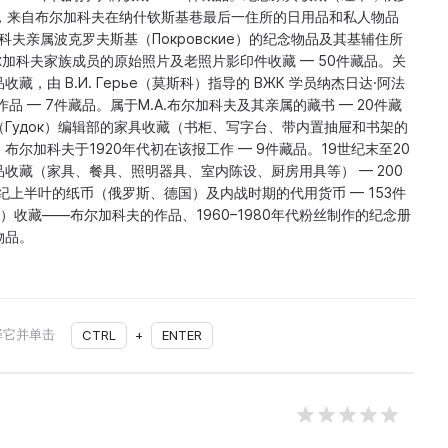
），来自布尔加科夫在纳什钦斯基巷最后一住所的日用品和私人物品
科夫亲属波克罗夫斯基（Покровские）的纪念物品及其基辅住所
布尔加科夫家族成员的原始照片及老照片影印件收藏 — 50件藏品。关
，由 В.И. Герье（莫斯科）指导的 ВЖК 学员纳杰日达·阿法
品 — 7件藏品。属于M.A.布尔加科夫及其亲属的藏书 — 20件藏
Гудок）编辑部的家具收藏（书柜、写字台、带内置抽屉和书架的
尔加科夫于1920年代初在该报工作 — 9件藏品。19世纪末至20
收藏（家具、餐具、照明器具、室内陈设、厨房用具等） — 200
世纪上半叶的纸币（俄罗斯、德国）及内战时期的代用货币 — 153件
ат）收藏——布尔加科夫的作品、1960–1980年代粉丝制作的纪念册
物品。
择它并单击
CTRL
+
ENTER