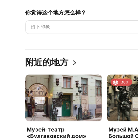
你觉得这个地方怎么样？
附近的地方
360
Музей-театр
Музей М.А
«Булгаковский дом»
Большой 