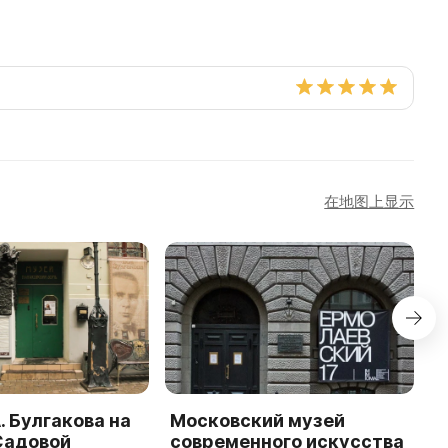
在地图上显示
. Булгакова на
Московский музей
M
Садовой
современного искусства
M