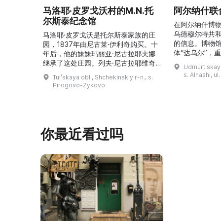
马洛耶·皮罗戈沃村的M.N.托
阿尔纳什联
尔斯泰纪念馆
在阿尔纳什博
乌德穆尔特共
马洛耶·皮罗戈沃是托尔斯泰家族的庄
的信息。博物
园，1837年由尼古莱·伊利奇购买。十
体“达乌尔”，
年后，他的妹妹玛丽亚·尼古拉耶夫娜
仪式。他们参
继承了这处庄园。列夫·尼古拉耶维奇
Udmurt·skaya
录片《南部乌
（列夫·托尔斯泰）在这里创作了许多
s. Alnashi, u
Tulʹskaya obl., Shchekinskiy r-n., s.
摄，并拥有若
著名作品。1999年，这座庄园成为雅
Pirogovo-Zykovo
仍有活跃的异
斯纳娅·波利亚纳博物馆庄园的一个分
泽巴耶沃村）
支。修复期间重建了历史室内陈设，并
座，内容包括
增设了新的纪念性展物。这里举办导
仪式、花纹织
览、节庆活动、比赛、节日、工作坊和
营地。2017年，阿夫多佳·斯米尔诺娃
你最近看过吗
的电影《一次任命的 ...