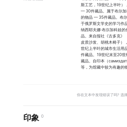
斯工艺，19世纪上半叶
— 30件藏品。属于布尔加
的物品 — 35件藏品。
于俄罗斯文学史的学习作品收藏
纳西耶夫娜·布尔加科娃的作
品。来自报社《古多克》（
皮质沙发、胡桃木椅子），布
世纪上半叶的城市生活用品
件藏品。19世纪末至20
藏品。自印本（самизд
等，为馆藏中较为有趣的
你在文本中发现错误了吗? 选
印象
0