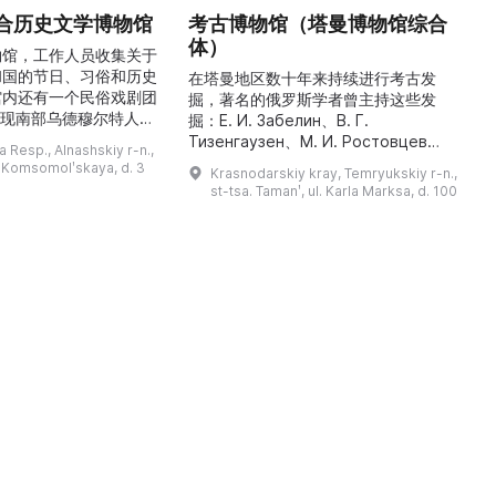
合历史文学博物馆
考古博物馆（塔曼博物馆综合
体）
物馆，工作人员收集关于
和国的节日、习俗和历史
最
在塔曼地区数十年来持续进行考古发
馆内还有一个民俗戏剧团
掘，著名的俄罗斯学者曾主持这些发
重现南部乌德穆尔特人的
人
掘：Е. И. Забелин、В. Г.
与了乌德穆尔特电视台纪
件
Тизенгаузен、М. И. Ростовцев、
 Resp., Alnashskiy r-n.,
德穆尔特人的婚礼》的拍
В. Д. Блаватский、Б. А. Рыбаков、
l. Komsomolʹskaya, d. 3
Krasnodarskiy kray, Temryukskiy r-n.,
干仪式剧本。该地区至今
Н. И. Сокольский、М. М.
st-tsa. Tamanʹ, ul. Karla Marksa, d. 100
教祈祷场库阿拉（位于库
克
Кобылина、И. Б. Зеест 等。在斯坦
。博物馆还举办各类讲
К
尼察中心位于古城遗址“Гермонасса-
地方志、乌德穆尔特人的
Тмутаракань”，该遗址 ...
造及南部乌德穆尔特人的
服饰。该地区还有休闲场所， ...
...