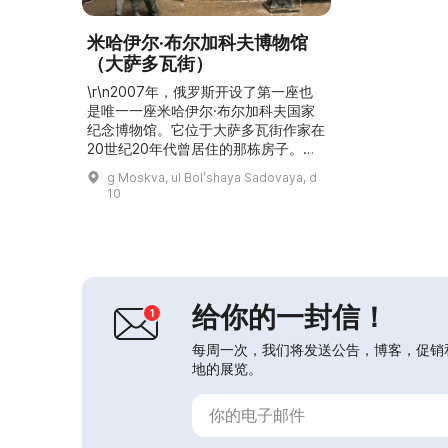
米哈伊尔·布尔加科夫博物馆
（大萨多瓦街）
\r\n2007年，俄罗斯开设了第一座也
是唯一一座米哈伊尔·布尔加科夫国家
纪念博物馆。它位于大萨多瓦街作家在
20世纪20年代曾居住的那栋房子。博
物馆展示了关于布尔加科夫的生平与创
g Moskva, ul Bolʹshaya Sadovaya, d
作、布尔加科夫式莫斯科以及布尔加科
10
夫时代文化的趣味展览。博物馆积极开
展馆藏工作，并举办各类活动，如展
览、讲座、导览、学术研讨会、会议、
大型布尔加科夫节、城市寻宝、戏剧化
导览、互动数字出版物。每月第三个星
期日免票参观。...
给你的一封信！
每周一次，我们将发送公告，博客，促销
地的展览。