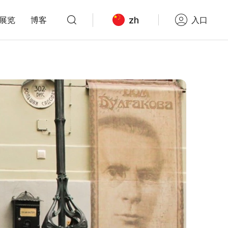
zh
展览
博客
入口