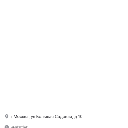
г Москва, ул Большая Садовая, д 10
开放时间: