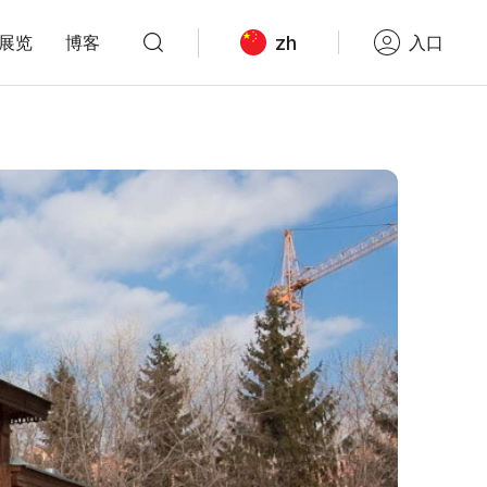
zh
展览
博客
入口