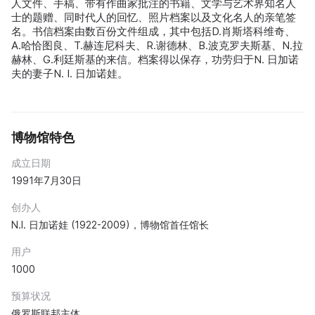
人文件、手稿、带有作曲家批注的书籍、文学与艺术界知名人
士的题赠、同时代人的回忆、照片档案以及文化名人的亲笔签
名。书信档案由数百份文件组成，其中包括D.肖斯塔科维奇、
A.哈恰图良、T.赫连尼科夫、R.谢德林、B.波克罗夫斯基、N.拉
赫林、G.利廷斯基的来信。档案得以保存，功劳归于N. 日加诺
夫的妻子N. I. 日加诺娃。
博物馆特色
成立日期
1991年7月30日
创办人
N.I. 日加诺娃 (1922-2009)，博物馆首任馆长
用户
1000
预算状况
俄罗斯联邦主体