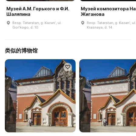
Музей А.М. Горького и Ф.И.
Музей композитора На
Шаляпина
Жиганова
Resp. Tatarstan, g. Kazanʹ, ul.
Resp. Tatarstan, g. Kazanʹ, ul
Gorʹkogo, d. 10
Krasnaya, d. 14
类似的博物馆